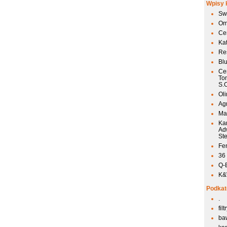
Wpisy 
Sw
Om
Ce
Ka
Res
Bl
Ce
To
S.
Ol
Agr
Mai
Ka
Ad
St
Fen
36
Q-
K&W
Podkat
.
fil
ba