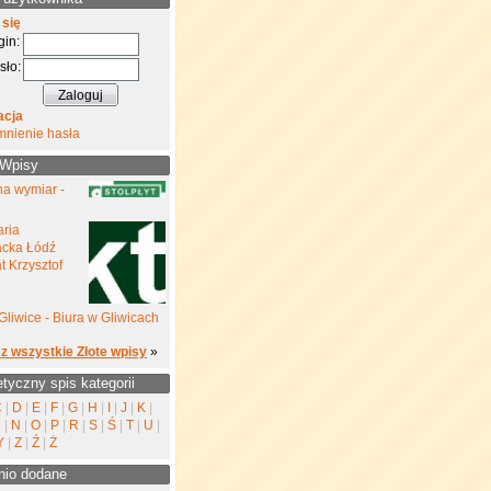
 się
gin:
sło:
acja
mnienie hasła
 Wpisy
na wymiar -
aria
cka Łódź
 Krzysztof
Gliwice - Biura w Gliwicach
z wszystkie Złote wpisy
»
etyczny spis kategorii
C
|
D
|
E
|
F
|
G
|
H
|
I
|
J
|
K
|
M
|
N
|
O
|
P
|
R
|
S
|
Ś
|
T
|
U
|
Y
|
Z
|
Ź
|
Ż
nio dodane