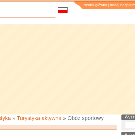
strona główna
|
dodaj bezpłatn
Wysz
styka
»
Turystyka aktywna
» Obóz sportowy
Panel