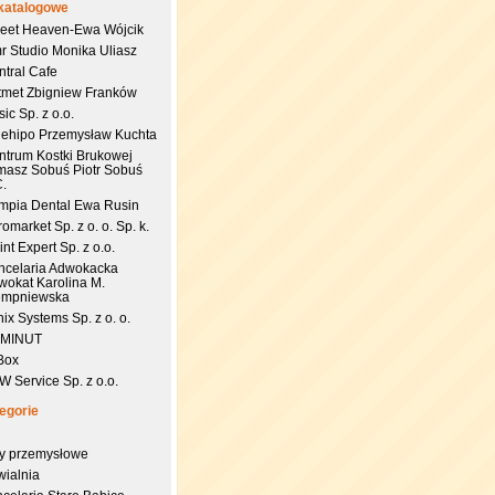
katalogowe
eet Heaven-Ewa Wójcik
r Studio Monika Uliasz
ntral Cafe
tmet Zbigniew Franków
ic Sp. z o.o.
uehipo Przemysław Kuchta
ntrum Kostki Brukowej
masz Sobuś Piotr Sobuś
C.
impia Dental Ewa Rusin
omarket Sp. z o. o. Sp. k.
nt Expert Sp. z o.o.
ncelaria Adwokacka
wokat Karolina M.
empniewska
ix Systems Sp. z o. o.
 MINUT
Box
 Service Sp. z o.o.
egorie
try przemysłowe
wialnia