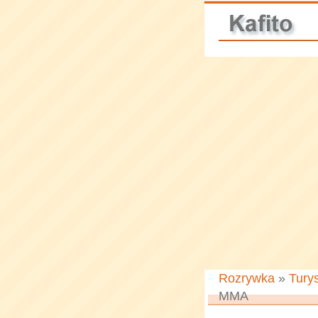
Rozrywka
»
Tury
MMA