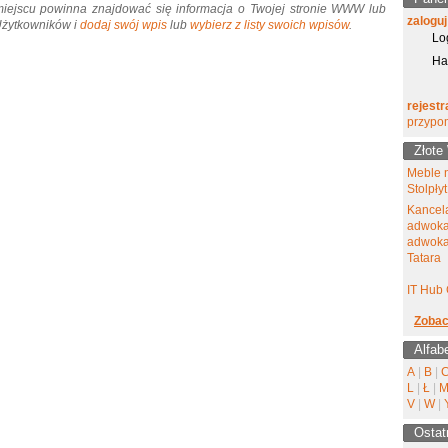
miejscu powinna znajdować się informacja o Twojej stronie WWW lub
zaloguj
 Użytkowników i
dodaj swój wpis
lub
wybierz z listy swoich wpisów
.
Lo
Ha
rejestr
przypo
Złote
Meble 
Stolpłyt
Kancel
adwoka
adwokat
Tatara
IT Hub 
Zobac
Alfab
A
|
B
|
L
|
Ł
|
V
|
W
|
Ostat