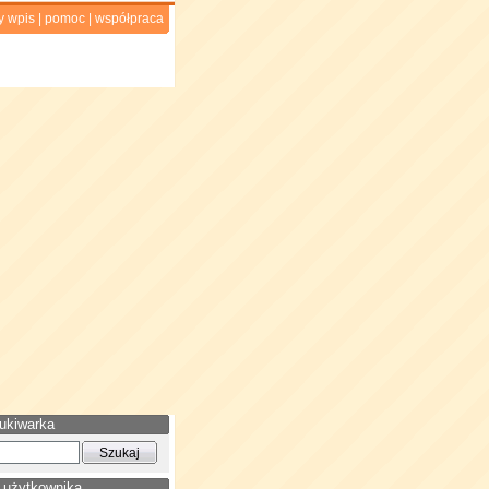
y wpis
|
pomoc
|
współpraca
ukiwarka
 użytkownika