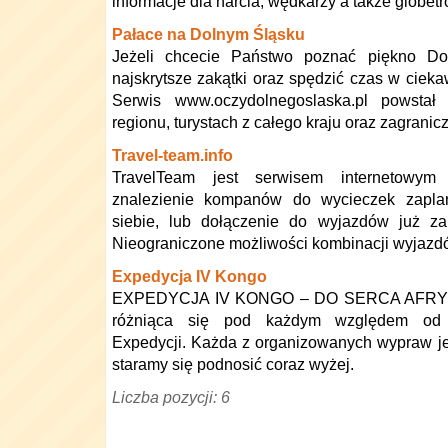
informacje dla narcia, wędkarzy a także globetr
Pałace na Dolnym Śląsku
Jeżeli chcecie Państwo poznać piękno Do
najskrytsze zakątki oraz spędzić czas w ciekaw
Serwis www.oczydolnegoslaska.pl powsta
regionu, turystach z całego kraju oraz zagranic
Travel-team.info
TravelTeam jest serwisem internetowym 
znalezienie kompanów do wycieczek zapla
siebie, lub dołączenie do wyjazdów już za
Nieograniczone możliwości kombinacji wyjazd
Expedycja IV Kongo
EXPEDYCJA IV KONGO – DO SERCA AFRYK
różniąca się pod każdym względem od w
Expedycji. Każda z organizowanych wypraw jes
staramy się podnosić coraz wyżej.
Liczba pozycji: 6