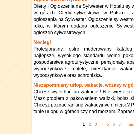
Oferty i Ogłoszenia na Sylwester w Hotelu sy
w górach. Oferty sylwestrowe w Polsce i 
ogłoszenia na Sylwester. Ogłoszenie sylwestr
roku, w którym dodano ogłoszenie Sylwest
ogłoszeń sylwestrowych
Noclegi
Profesjonalny, ostro moderowany katalo
najlepsze, wysokiego standardu wolne pokoje
gospodarstwa agroturystyczne, pensjonaty, ap
wypoczynkowe, motele, mieszkania wakac
wypoczynkowe oraz schroniska.
Niezapomniany urlop, wakacje, wczasy w gó
Chcesz wyjechać na wakacje? Nie wiesz jak 
Masz problem z pakowaniem walizki, boisz s
Chcesz poznać ranking wakacyjnych miejsc? 
tanie urlopu w górach czy nad morzem. Zapras
1
|
2
|
3
|
4
|
5
|
6
|
7
|
nas