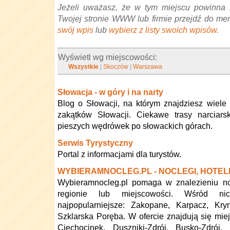
Jeżeli uważasz, że w tym miejscu powinna 
Twojej stronie WWW lub firmie przejdź do me
swój wpis
lub
wybierz z listy swoich wpisów
.
Wyświetl wg miejscowości:
Wszystkie
|
Skoczów
|
Warszawa
Słowacja - w góry i na narty
Blog o Słowacji, na którym znajdziesz wiele
zakątków Słowacji. Ciekawe trasy narciars
pieszych wędrówek po słowackich górach.
Serwis Tyrystyczny
Portal z informacjami dla turystów.
WYBIERAMNOCLEG.PL - NOCLEGI, HOTEL
Wybieramnocleg.pl pomaga w znalezieniu no
regionie lub miejscowości. Wśród n
najpopularniejsze: Zakopane, Karpacz, Kry
Szklarska Poręba. W ofercie znajdują się mie
Ciechocinek, Duszniki-Zdrój, Busko-Zdrój, 