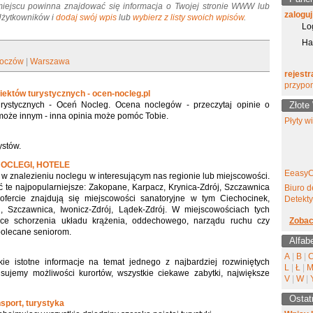
miejscu powinna znajdować się informacja o Twojej stronie WWW lub
zaloguj
 Użytkowników i
dodaj swój wpis
lub
wybierz z listy swoich wpisów
.
Lo
Ha
oczów
|
Warszawa
rejestr
przypo
iektów turystycznych - ocen-nocleg.pl
ystycznych - Oceń Nocleg. Ocena noclegów - przeczytaj opinie o
Złote
może innym - inna opinia może pomóc Tobie.
Płyty w
ystów.
OCLEGI, HOTELE
EeasyC
 znalezieniu noclegu w interesującym nas regionie lub miejscowości.
te najpopularniejsze: Zakopane, Karpacz, Krynica-Zdrój, Szczawnica
Biuro d
fercie znajdują się miejscowości sanatoryjne w tym Ciechocinek,
Detekt
ój, Szczawnica, Iwonicz-Zdrój, Lądek-Zdrój. W miejscowościach tych
zące schorzenia układu krążenia, oddechowego, narządu ruchu czy
Zobac
polecane seniorom.
Alfab
A
|
B
|
ie istotne informacje na temat jednego z najbardziej rozwiniętych
L
|
Ł
|
isujemy możliwości kurortów, wszystkie ciekawe zabytki, największe
V
|
W
|
Ostat
nsport, turystyka