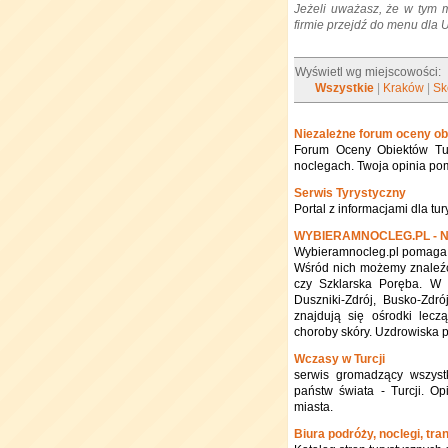
Jeżeli uważasz, że w tym 
firmie przejdź do menu dla
Wyświetl wg miejscowości:
Wszystkie
|
Kraków
|
Sk
Niezależne forum oceny ob
Forum Oceny Obiektów Tur
noclegach. Twoja opinia po
Serwis Tyrystyczny
Portal z informacjami dla tur
WYBIERAMNOCLEG.PL - N
Wybieramnocleg.pl pomaga w
Wśród nich możemy znaleźć 
czy Szklarska Poręba. W o
Duszniki-Zdrój, Busko-Zdr
znajdują się ośrodki lec
choroby skóry. Uzdrowiska 
Wczasy w Turcji
serwis gromadzący wszystk
państw świata - Turcji. Op
miasta.
Biura podróży, noclegi, tra