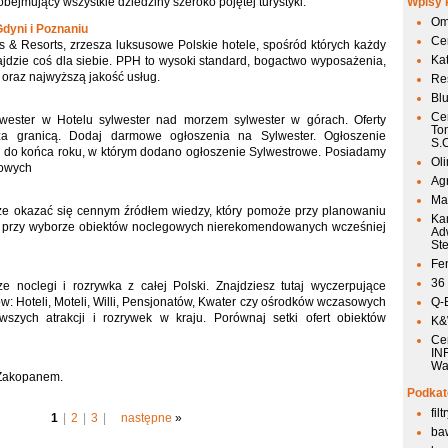
obejmujący wszystkie dziedziny szeroko pojętej turystyki.
Wpisy 
Om
dyni i Poznaniu
Ce
s & Resorts, zrzesza luksusowe Polskie hotele, spośród których każdy
Ka
ajdzie coś dla siebie. PPH to wysoki standard, bogactwo wyposażenia,
 oraz najwyższą jakość usług.
Res
Bl
Ce
lwester w Hotelu sylwester nad morzem sylwester w górach. Oferty
To
za granicą. Dodaj darmowe ogłoszenia na Sylwester. Ogłoszenie
S.
ą do końca roku, w którym dodano ogłoszenie Sylwestrowe. Posiadamy
Ol
rowych
Agr
Mai
że okazać się cennym źródłem wiedzy, który pomoże przy planowaniu
Ka
ie przy wyborze obiektów noclegowych nierekomendowanych wcześniej
Ad
St
Fen
36
e noclegi i rozrywka z całej Polski. Znajdziesz tutaj wyczerpujące
w: Hoteli, Moteli, Willi, Pensjonatów, Kwater czy ośrodków wczasowych
Q-
awszych atrakcji i rozrywek w kraju. Porównaj setki ofert obiektów
K&W
Ce
IN
Wa
 Zakopanem.
Podkat
fil
1
|
2
|
3
|
następne
»
ba