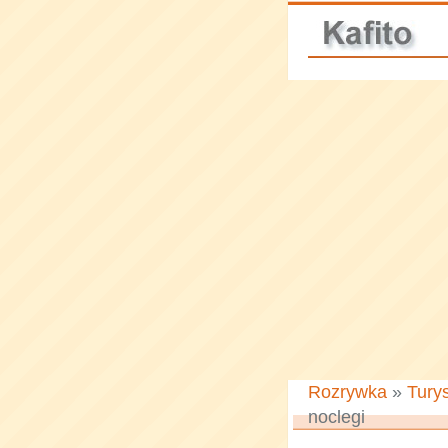
Rozrywka
»
Tury
noclegi