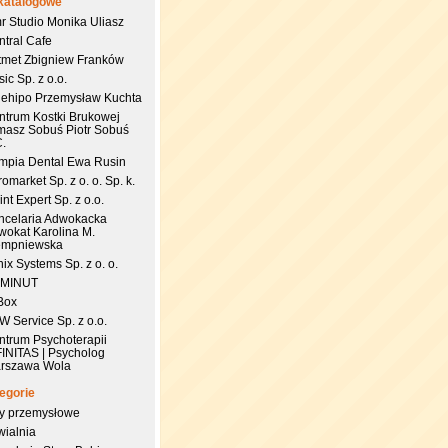
katalogowe
r Studio Monika Uliasz
ntral Cafe
tmet Zbigniew Franków
ic Sp. z o.o.
uehipo Przemysław Kuchta
ntrum Kostki Brukowej
masz Sobuś Piotr Sobuś
C.
impia Dental Ewa Rusin
omarket Sp. z o. o. Sp. k.
nt Expert Sp. z o.o.
ncelaria Adwokacka
wokat Karolina M.
empniewska
ix Systems Sp. z o. o.
 MINUT
Box
 Service Sp. z o.o.
ntrum Psychoterapii
FINITAS | Psycholog
rszawa Wola
egorie
try przemysłowe
wialnia