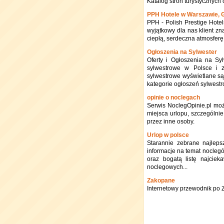
Katalog stron turystycznych 
PPH Hotele w Warszawie, G
PPH - Polish Prestige Hotel
wyjątkowy dla nas klient zn
ciepłą, serdeczna atmosferę
Ogłoszenia na Sylwester
Oferty i Ogłoszenia na Sy
sylwestrowe w Polsce i 
sylwestrowe wyświetlane s
kategorie ogłoszeń sylwest
opinie o noclegach
Serwis NoclegOpinie.pl mo
miejsca urlopu, szczególn
przez inne osoby.
Urlop w polsce
Starannie zebrane najlepsz
informacje na temat noclegó
oraz bogatą listę najciek
noclegowych...
Zakopane
Internetowy przewodnik po