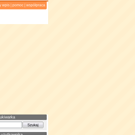
y wpis
|
pomoc
|
współpraca
ukiwarka
 użytkownika