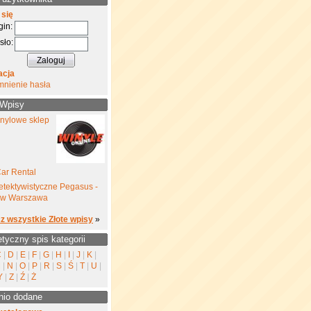
 się
gin:
sło:
acja
mnienie hasła
 Wpisy
inylowe sklep
ar Rental
etektywistyczne Pegasus -
yw Warszawa
z wszystkie Złote wpisy
»
etyczny spis kategorii
C
|
D
|
E
|
F
|
G
|
H
|
I
|
J
|
K
|
M
|
N
|
O
|
P
|
R
|
S
|
Ś
|
T
|
U
|
Y
|
Z
|
Ź
|
Ż
nio dodane