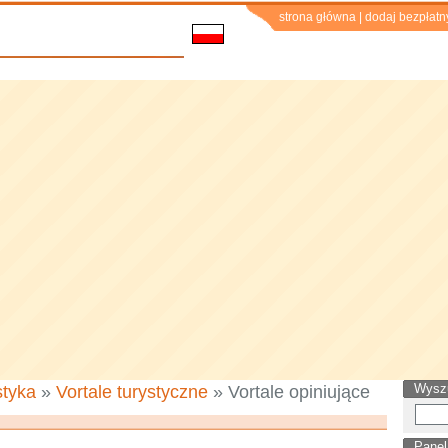
strona główna
|
dodaj bezpłatn
Wysz
styka
»
Vortale turystyczne
» Vortale opiniujące
Panel