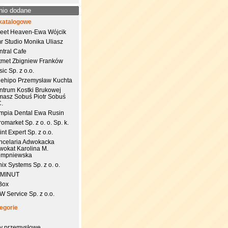
nio dodane
katalogowe
eet Heaven-Ewa Wójcik
r Studio Monika Uliasz
ntral Cafe
tmet Zbigniew Franków
ic Sp. z o.o.
uehipo Przemysław Kuchta
ntrum Kostki Brukowej
masz Sobuś Piotr Sobuś
C.
impia Dental Ewa Rusin
omarket Sp. z o. o. Sp. k.
nt Expert Sp. z o.o.
ncelaria Adwokacka
wokat Karolina M.
empniewska
ix Systems Sp. z o. o.
 MINUT
Box
 Service Sp. z o.o.
egorie
try przemysłowe