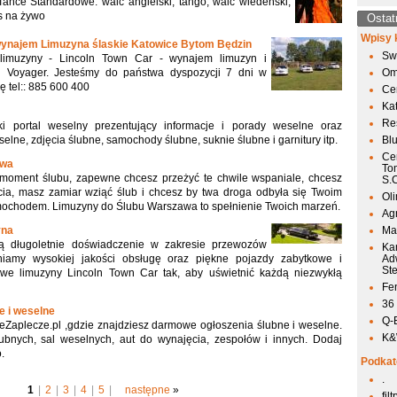
Tańce Standardowe: walc angielski, tango, walc wiedeński,
as na żywo
Ostat
Wpisy 
ynajem Limuzyna ślaskie Katowice Bytom Będzin
Sw
limuzyny - Lincoln Town Car - wynajem limuzyn i
 Voyager. Jesteśmy do państwa dyspozycji 7 dni w
Om
ę tel:: 885 600 400
Ce
Ka
Res
ki portal weselny prezentujący informacje i porady weselne oraz
selne, zdjęcia ślubne, samochody ślubne, suknie ślubne i garnitury itp.
Bl
Ce
awa
To
moment ślubu, zapewne chcesz przeżyć te chwile wspaniale, chcesz
S.
cia, masz zamiar wziąć ślub i chcesz by twa droga odbyła się Twoim
Ol
ochodem. Limuzyny do Ślubu Warszawa to spełnienie Twoich marzeń.
Agr
yna
Mai
cą długoletnie doświadczenie w zakresie przewozów
Ka
niamy wysokiej jakości obsługę oraz piękne pojazdy zabytkowe i
Ad
St
owe limuzyny Lincoln Town Car tak, aby uświetnić każdą niezwykłą
Fen
36
e i weselne
Q-
Zaplecze.pl ,gdzie znajdziesz darmowe ogłoszenia ślubne i weselne.
K&W
lubnych, sal weselnych, aut do wynajęcia, zespołów i innych. Dodaj
.
Podkat
.
1
|
2
|
3
|
4
|
5
|
następne
»
fil