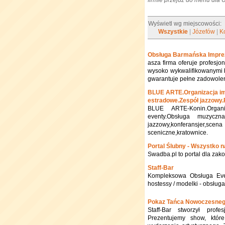
firmie przejdź do menu dla
Wyświetl wg miejscowości:
Wszystkie
|
Józefów
|
K
Obsługa Barmańska Impre
asza firma oferuje profes
wysoko wykwalifikowanymi b
gwarantuje pełne zadowolen
BLUE ARTE.Organizacja im
estradowe.Zespół jazzowy.
BLUE ARTE-Konin.Organi
eventy.Obsługa muzyczna,
jazzowy,konferansjer,sc
sceniczne,kratownice.
Portal Ślubny - Wszystko n
Swadba.pl to portal dla zak
Staff-Bar
Kompleksowa Obsługa Eve
hostessy / modelki - obsług
Pokaz Tańca Nowoczesne
Staff-Bar stworzył prof
Prezentujemy show, któr