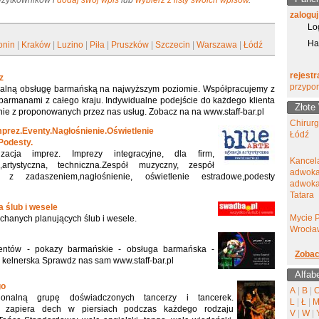
 Użytkowników i
dodaj swój wpis
lub
wybierz z listy swoich wpisów
.
zaloguj
Lo
Ha
onin
|
Kraków
|
Luzino
|
Piła
|
Pruszków
|
Szczecin
|
Warszawa
|
Łódź
rejestr
z
przypo
jonalną obsługę barmańską na najwyższym poziomie. Współpracujemy z
armanami z całego kraju. Indywidualne podejście do każdego klienta
Złote
ie z proponowanych przez nas usług. Zobacz na na www.staff-bar.pl
Chirur
prez.Eventy.Nagłośnienie.Oświetlenie
Łódź
Podesty.
zacja imprez. Imprezy integracyjne, dla firm,
Kancel
artystyczna, techniczna.Zespół muzyczny, zespół
adwoka
ena z zadaszeniem,nagłośnienie, oświetlenie estradowe,podesty
adwokat
Tatara
a ślub i wesele
Mycie 
ochanych planujących ślub i wesele.
Wrocła
ntów - pokazy barmańskie - obsługa barmańska -
Zobac
a kelnerska Sprawdz nas sam www.staff-bar.pl
Alfab
go
A
|
B
|
esjonalną grupę doświadczonych tancerzy i tancerek.
L
|
Ł
|
e zapiera dech w piersiach podczas każdego rodzaju
V
|
W
|