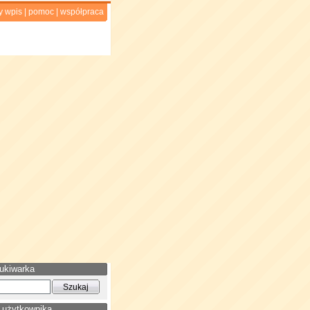
y wpis
|
pomoc
|
współpraca
ukiwarka
 użytkownika