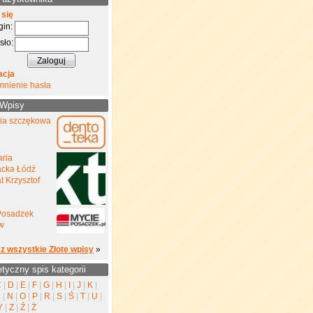
 się
gin:
sło:
acja
mnienie hasła
 Wpisy
gia szczękowa
aria
cka Łódź
 Krzysztof
Posadzek
w
z wszystkie Złote wpisy
»
etyczny spis kategorii
C
|
D
|
E
|
F
|
G
|
H
|
I
|
J
|
K
|
M
|
N
|
O
|
P
|
R
|
S
|
Ś
|
T
|
U
|
Y
|
Z
|
Ź
|
Ż