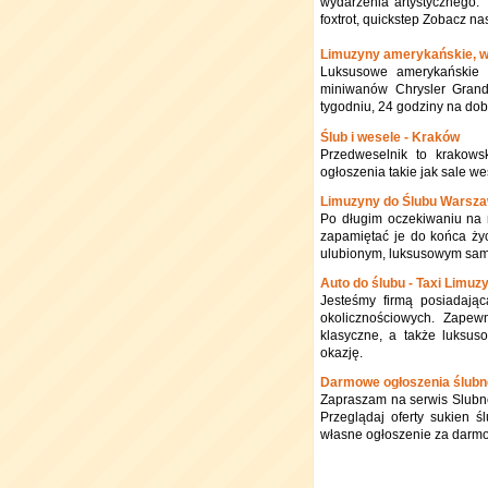
wydarzenia artystycznego. 
foxtrot, quickstep Zobacz n
Limuzyny amerykańskie, w
Luksusowe amerykańskie 
miniwanów Chrysler Grand
tygodniu, 24 godziny na dob
Ślub i wesele - Kraków
Przedweselnik to krakows
ogłoszenia takie jak sale we
Limuzyny do Ślubu Warsz
Po długim oczekiwaniu na 
zapamiętać je do końca ży
ulubionym, luksusowym sam
Auto do ślubu - Taxi Limuz
Jesteśmy firmą posiadają
okolicznościowych. Zapew
klasyczne, a także luksus
okazję.
Darmowe ogłoszenia ślubn
Zapraszam na serwis Slubne
Przeglądaj oferty sukien ś
własne ogłoszenie za darmo