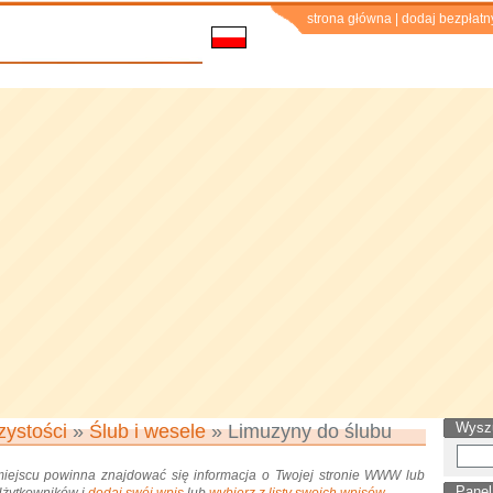
strona główna
|
dodaj bezpłatn
Wysz
zystości
»
Ślub i wesele
» Limuzyny do ślubu
miejscu powinna znajdować się informacja o Twojej stronie WWW lub
Panel