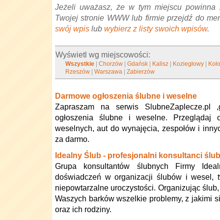
Jeżeli uważasz, że w tym miejscu powinna 
Twojej stronie WWW lub firmie przejdź do me
swój wpis
lub
wybierz z listy swoich wpisów
.
Wyświetl wg miejscowości:
Wszystkie
|
Chorzów
|
Gdańsk
|
Kalisz
|
Koziegłowy
|
Koł
Rzeszów
|
Warszawa
|
Zabierzów
Darmowe ogłoszenia ślubne i weselne
Zapraszam na serwis SlubneZaplecze.pl ,
ogłoszenia ślubne i weselne. Przeglądaj o
weselnych, aut do wynajęcia, zespołów i inny
za darmo.
Idealny Ślub - profesjonalni konsultanci ślu
Grupa konsultantów ślubnych Firmy Ide
doświadczeń w organizacji ślubów i wesel, 
niepowtarzalne uroczystości. Organizując ślub,
Waszych barków wszelkie problemy, z jakimi s
oraz ich rodziny.