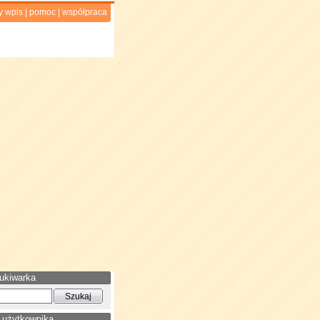
y wpis
|
pomoc
|
współpraca
ukiwarka
 użytkownika