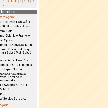
M
|
N
|
O
|
P
|
R
|
S
|
Ś
|
T
|
U
|
Y
|
Z
|
Ź
|
Ż
nio dodane
katalogowe
eet Heaven-Ewa Wójcik
r Studio Monika Uliasz
ntral Cafe
tmet Zbigniew Franków
ic Sp. z o.o.
uehipo Przemysław Kuchta
ntrum Kostki Brukowej
masz Sobuś Piotr Sobuś
C.
impia Dental Ewa Rusin
omarket Sp. z o. o. Sp. k.
nt Expert Sp. z o.o.
ncelaria Adwokacka
wokat Karolina M.
empniewska
ix Systems Sp. z o. o.
 MINUT
Box
 Service Sp. z o.o.
egorie