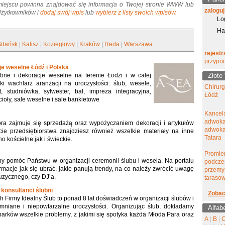
miejscu powinna znajdować się informacja o Twojej stronie WWW lub
zaloguj
 Użytkowników i
dodaj swój wpis
lub
wybierz z listy swoich wpisów
.
Lo
Ha
Gdańsk
|
Kalisz
|
Koziegłowy
|
Kraków
|
Reda
|
Warszawa
rejestr
przypo
je weselne Łódź i Polska
ubne i dekoracje weselne na terenie Łodzi i w całej
Złote
i wachlarz aranżacji na uroczystości: ślub, wesele,
Chirur
, studniówka, sylwester, bal, impreza integracyjna,
Łódź
oły, sale weselne i sale bankietowe
Kancel
adwoka
tóra zajmuje się sprzedażą oraz wypożyczaniem dekoracji i artykułów
adwokat
cie przedsiębiorstwa znajdziesz również wszelkie materiały na inne
Tatara
no kościelne jak i świeckie.
Promie
by pomóc Państwu w organizacji ceremonii ślubu i wesela. Na portalu
podcze
macje jak się ubrać, jakie panują trendy, na co należy zwrócić uwagę
przemy
zycznego, czy DJ’a.
tarasow
i konsultanci ślubni
Zobac
 Firmy Idealny Ślub to ponad 8 lat doświadczeń w organizacji ślubów i
mniane i niepowtarzalne uroczystości. Organizując ślub, dokładamy
Alfab
barków wszelkie problemy, z jakimi się spotyka każda Młoda Para oraz
A
|
B
|