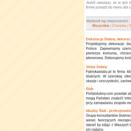
Jeżeli uważasz, że w tym 
firmie przejdź do menu dla
Wyświetl wg miejscowości:
Wszystkie
|
Chorzów
|
Dekoracja ślubna, dekorac
Projektujemy dekoracje śl
Polsce. Zapewniamy szerok
pierwsza komunia, chrzest
plenerowa. Dekorujemy kości
Sklep ślubny
Fabrykaslubu.pl to firma k
ślubnych. W szerokiej ofer
okazje i uroczystości, zarów
Ślub
Portalslubny.com powstał a
mogą Państwo znaleźć infor
przy zamawianiu zespołu mu
Idealny Ślub - profesjonaln
Grupa konsultantów ślubnych
wesel, tworzących niezapo
starań by zdjąć z Waszych 
ich rodziny.