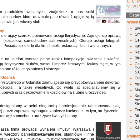
L
|
Ł
|
V
|
W
|
m produktów weselnych, znajdziesz u nas setki
Ostat
i akcesoriów, które urozmaicą ale również upiększą tą
pliwie jest własny ślub.
Wpisy 
Sw
zny
Om
ny oferujący szeroko pojmowane usługi florystyczne. Zajmuje się oprawą
Ce
 (kościołów, samochodów, sali weselnych). Oferuje usługi fotografii
h. Posiada też ofertę dla firm: hoteli, restauracji, biur i wielu innych.
Ka
Res
Bl
e na telefon tworząc pełne uroku kompozycje, wiązanki i wieńce.
ą florystyczną ślubów, wesel i imprez firmowych. Kwiaty cięte, w tym
Ce
To
nione róże, chryzantemy i storczyki.
S.
ne Gdańsk
Ol
florystycznego w Gdańsku zajmującego się przygotowywaniem dekoracji
Agr
ościoła , a także weselnych. Od wielu lat specjalizujemy się w
Mai
lubnych oraz dekorowaniem kościołów na ślubne uroczystości.
Ka
Ad
St
dostępniamy w pełni elegancką i profesjonalnie udekorowaną salę
Fen
j parze zapewniamy bogate zaplecze kuchenne - w tym, na życzenie -
ekorację samochodu oraz żywe kwiaty i balony.
36
Q-
K&W
Nasza firma prowadzi wynajem limuzyn Warszawa i
y, wieczory panieńskie/kawalerskie, studniówki i inne
Podkat
est luksusowa Limuzyna. Limuzyny Warszawa tel: 608