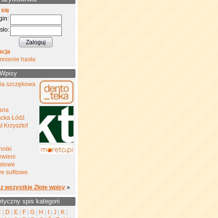
 się
gin:
sło:
acja
mnienie hasła
 Wpisy
gia szczękowa
aria
cka Łódź
 Krzysztof
nniki
rwieni
słowe
e sufitowe
z wszystkie Złote wpisy
»
etyczny spis kategorii
C
|
D
|
E
|
F
|
G
|
H
|
I
|
J
|
K
|