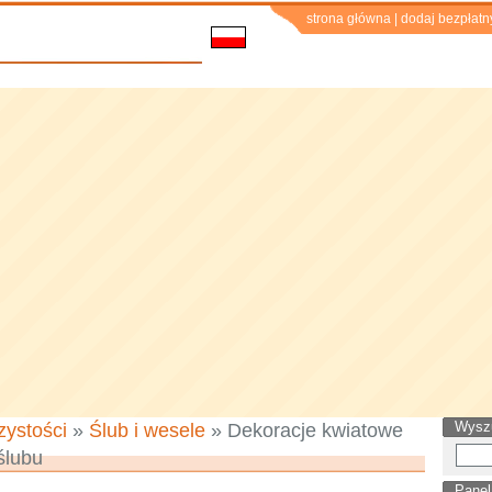
strona główna
|
dodaj bezpłatn
Wysz
zystości
»
Ślub i wesele
» Dekoracje kwiatowe
ślubu
Panel