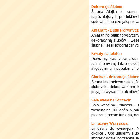
Dekoracje ślubne
Ślubna Alejka to centru
najróżniejszych produktów 
cudowną imprezę jaką niewąt
Amarant - Butik Florystyc
Amarant to butik florystycz
dekoracyjną ślubów i wesel
ślubnej i sesji fotograficznyc
Kwiaty na telefon
Dowizimy kwiaty zamawian
Zajmujemy się także obsług
między innymi popularne i ce
Glorioza - dekoracje ślub
Strona internetowa studia 
ślubnych, dekorowaniem k
przygotowywaniu bukietów ś
Sala weselna Szczecin
Sala weselna Princess - u
weselną na 100 osób. Młode
pieczone prosie lub dzik, d
Limuzyny Warszawa
Limuzyny do wynajęcia. 
okolice . Obsługujemy ślub
imprezy gdzie potrzebna j