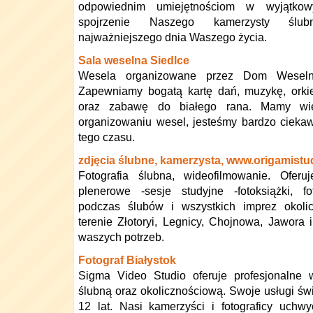
odpowiednim umiejętnościom w wyjątkow
spojrzenie Naszego kamerzysty ślub
najważniejszego dnia Waszego życia.
Sala weselna Siedlce
Wesela organizowane przez Dom Weseln
Zapewniamy bogatą kartę dań, muzykę, orkie
oraz zabawę do białego rana. Mamy wie
organizowaniu wesel, jesteśmy bardzo ciek
tego czasu.
zdjęcia ślubne, kamerzysta, www.origamistud
Fotografia ślubna, wideofilmowanie. Oferu
plenerowe -sesje studyjne -fotoksiążki, f
podczas ślubów i wszystkich imprez okoli
terenie Złotoryi, Legnicy, Chojnowa, Jawora 
waszych potrzeb.
Fotograf Białystok
Sigma Video Studio oferuje profesjonalne w
ślubną oraz okolicznościową. Swoje usługi ś
12 lat. Nasi kamerzyści i fotograficy uchw