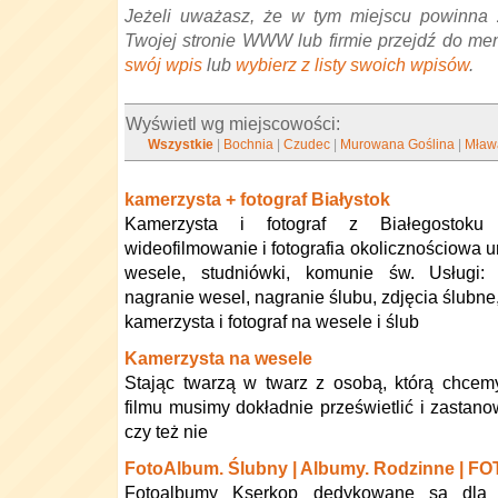
Jeżeli uważasz, że w tym miejscu powinna 
Twojej stronie WWW lub firmie przejdź do me
swój wpis
lub
wybierz z listy swoich wpisów
.
Wyświetl wg miejscowości:
Wszystkie
|
Bochnia
|
Czudec
|
Murowana Goślina
|
Mław
kamerzysta + fotograf Białystok
Kamerzysta i fotograf z Białegostoku 
wideofilmowanie i fotografia okolicznościowa ur
wesele, studniówki, komunie św. Usługi: 
nagranie wesel, nagranie ślubu, zdjęcia ślubne
kamerzysta i fotograf na wesele i ślub
Kamerzysta na wesele
Stając twarzą w twarz z osobą, którą chce
filmu musimy dokładnie prześwietlić i zastano
czy też nie
FotoAlbum. Ślubny | Albumy. Rodzinne | 
Fotoalbumy Kserkop dedykowane są dla pr