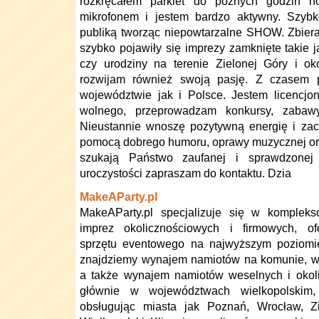
rozkręcałem parkiet do późnych godzin n
mikrofonem i jestem bardzo aktywny. Szybk
publiką tworząc niepowtarzalne SHOW. Zbier
szybko pojawiły się imprezy zamknięte takie 
czy urodziny na terenie Zielonej Góry i ok
rozwijam również swoją pasję. Z czasem 
województwie jak i Polsce. Jestem licencj
wolnego, przeprowadzam konkursy, zabawy
Nieustannie wnoszę pozytywną energię i za
pomocą dobrego humoru, oprawy muzycznej oraz
szukają Państwo zaufanej i sprawdzone
uroczystości zapraszam do kontaktu. Dzia
MakeAParty.pl
MakeAParty.pl specjalizuje się w komplekso
imprez okolicznościowych i firmowych, o
sprzętu eventowego na najwyższym poziomie
znajdziemy wynajem namiotów na komunie, we
a także wynajem namiotów weselnych i okoli
głównie w województwach wielkopolskim, 
obsługując miasta jak Poznań, Wrocław, Z