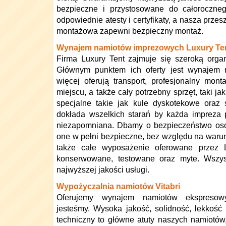
bezpieczne i przystosowane do całoroczneg
odpowiednie atesty i certyfikaty, a nasza przes
montażowa zapewni bezpieczny montaż.
Wynajem namiotów imprezowych Luxury Te
Firma Luxury Tent zajmuje się szeroką orga
Głównym punktem ich oferty jest wynajem
więcej oferują transport, profesjonalny mon
miejscu, a także cały potrzebny sprzęt, taki ja
specjalne takie jak kule dyskotekowe oraz s
dokłada wszelkich starań by każda impreza 
niezapomniana. Dbamy o bezpieczeństwo osó
one w pełni bezpieczne, bez względu na warun
także całe wyposażenie oferowane przez Lu
konserwowane, testowane oraz myte. Wszy
najwyższej jakości usługi.
Wypożyczalnia namiotów Vitabri
Oferujemy wynajem namiotów ekspresowy
jesteśmy. Wysoka jakość, solidność, lekkość 
techniczny to główne atuty naszych namiotó