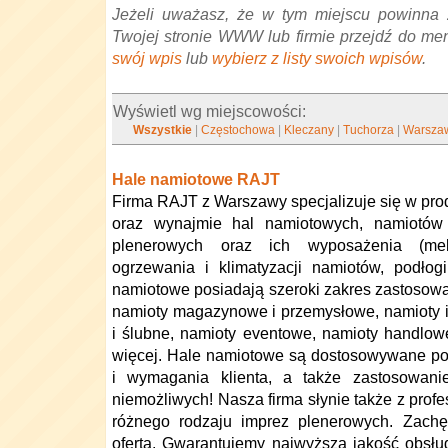
Jeżeli uważasz, że w tym miejscu powinna 
Twojej stronie WWW lub firmie przejdź do me
swój wpis
lub
wybierz z listy swoich wpisów
.
Wyświetl wg miejscowości:
Wszystkie
|
Częstochowa
|
Kleczany
|
Tuchorza
|
Warsza
Hale namiotowe RAJT
Firma RAJT z Warszawy specjalizuje się w prod
oraz wynajmie hal namiotowych, namiotów
plenerowych oraz ich wyposażenia (meb
ogrzewania i klimatyzacji namiotów, podłogi,
namiotowe posiadają szeroki zakres zastosowa
namioty magazynowe i przemysłowe, namioty 
i ślubne, namioty eventowe, namioty handlowe
więcej. Hale namiotowe są dostosowywane po
i wymagania klienta, a także zastosowan
niemożliwych! Nasza firma słynie także z profe
różnego rodzaju imprez plenerowych. Zach
ofertą. Gwarantujemy najwyższą jakość obsług