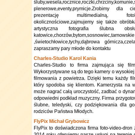
śluby,wesela,rocznice,roczki,chrzciny,komunie,
plenerowe,eventy,prymicje.Zrobimy dla c
prezentację multimedialną, foto
okolicznościowe,zajmujemy się także obróbk
artystyczna fotografia ślubna ob
katowice,chorzów,bytom,sosnowiec,tarnow
,świetochłowice,tychy,dąbrowa górnicza,cze
zapraszamy pary młode do kontaktu
Charles-Studio Karol Kania
Charles-Studio to firma zajmująca się fi
Wykorzystywane są do tego kamery o wysokiej 
filmowania z powietrza. Dzięki temu każdy fil
który spodoba się klientom. Kamerzysta na 
może nagrać całą uroczystość, zadbać o dynam
odpowiedni podkład muzyczny. Firma przygoto
ślubne, teledyski, czy podziękowania dla go
rodziców Państwa Młodych.
FlyPix Michał Grybowicz
FlyPix to doświadczona firma foto-video-dron
2014 roku oferujemy nasze usługi na terenie 