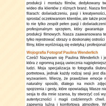
produkcji i montażu filmów, dedykowany tw
wideo dla klientów z różnych branż. Nasza fi
filarach: doświadczeniu, pasji i kreatywnośc
sprostać oczekiwaniom klientów, ale także prze
to nie tylko zespół pełen pasji i doświadcze
profesjonalnym sprzętem, który gwarantuje
produkcji filmowych. Nasza zaawansowana t
tylko rejestrować obrazy o doskonałej ostrości 
filmy, które wyróżniają się estetyką i profesjon
Wojografia Fotograf Paulina Wenderlich
Cześć! Nazywam się Paulina Wenderlich i je
która z ogromną pasją uwiecznia najpiękniejsz
ludzi. Moja specjalizacja to fotografia ślubn
portretowa, jednak każdy rodzaj sesji jest d
wyzwaniem. Wierzę, że prawdziwe emocje m
naturalny sposób, dlatego na moich zdjęc
spojrzenia i gesty, które opowiadają Wasze ni
sesja to dla mnie szansa, by stworzyć coś wy
autentyczności i magii codziennych chwil
zapewnia luźną i komfortową atmosferę. Wi