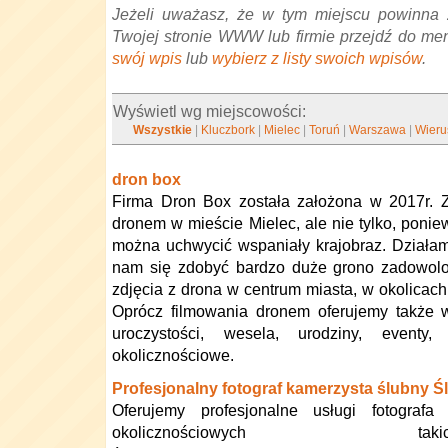
Jeżeli uważasz, że w tym miejscu powinna 
Twojej stronie WWW lub firmie przejdź do me
swój wpis
lub
wybierz z listy swoich wpisów
.
Wyświetl wg miejscowości:
Wszystkie
|
Kluczbork
|
Mielec
|
Toruń
|
Warszawa
|
Wier
dron box
Firma Dron Box została założona w 2017r. 
dronem w mieście Mielec, ale nie tylko, ponie
można uchwycić wspaniały krajobraz. Działamy
nam się zdobyć bardzo duże grono zadowolo
zdjęcia z drona w centrum miasta, w okolicach
Oprócz filmowania dronem oferujemy także 
uroczystości, wesela, urodziny, event
okolicznościowe.
Profesjonalny fotograf kamerzysta ślubny Ś
Oferujemy profesjonalne usługi fotograf
okolicznościowych