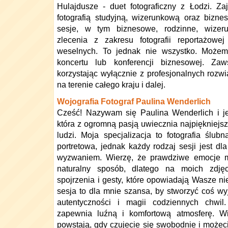
Hulajdusze - duet fotograficzny z Łodzi. Z
fotografią studyjną, wizerunkową oraz biz
sesje, w tym biznesowe, rodzinne, wizer
zlecenia z zakresu fotografii reportażowe
weselnych. To jednak nie wszystko. Możem
koncertu lub konferencji biznesowej. Z
korzystając wyłącznie z profesjonalnych rozw
na terenie całego kraju i dalej.
Wojografia Fotograf Paulina Wenderlich
Cześć! Nazywam się Paulina Wenderlich i je
która z ogromną pasją uwiecznia najpiękniejsz
ludzi. Moja specjalizacja to fotografia ślubn
portretowa, jednak każdy rodzaj sesji jest d
wyzwaniem. Wierzę, że prawdziwe emocje m
naturalny sposób, dlatego na moich zdjęc
spojrzenia i gesty, które opowiadają Wasze ni
sesja to dla mnie szansa, by stworzyć coś wy
autentyczności i magii codziennych chwil
zapewnia luźną i komfortową atmosferę. Wi
powstają, gdy czujecie się swobodnie i możec