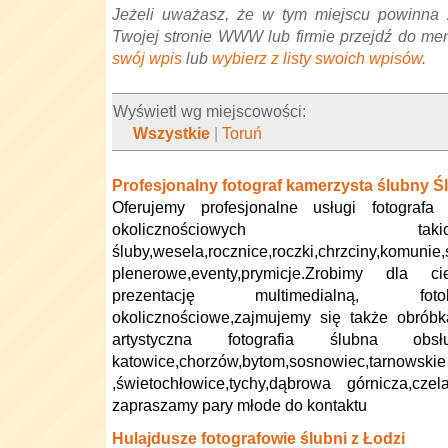
Jeżeli uważasz, że w tym miejscu powinna 
Twojej stronie WWW lub firmie przejdź do me
swój wpis
lub
wybierz z listy swoich wpisów
.
Wyświetl wg miejscowości:
Wszystkie
|
Toruń
Profesjonalny fotograf kamerzysta ślubny Ś
Oferujemy profesjonalne usługi fotograf
okolicznościowych
śluby,wesela,rocznice,roczki,chrzciny,komunie,
plenerowe,eventy,prymicje.Zrobimy dla c
prezentację multimedialną, foto
okolicznościowe,zajmujemy się także obróbk
artystyczna fotografia ślubna ob
katowice,chorzów,bytom,sosnowiec,tarnow
,świetochłowice,tychy,dąbrowa górnicza,cze
zapraszamy pary młode do kontaktu
Hulajdusze fotografowie ślubni z Łodzi