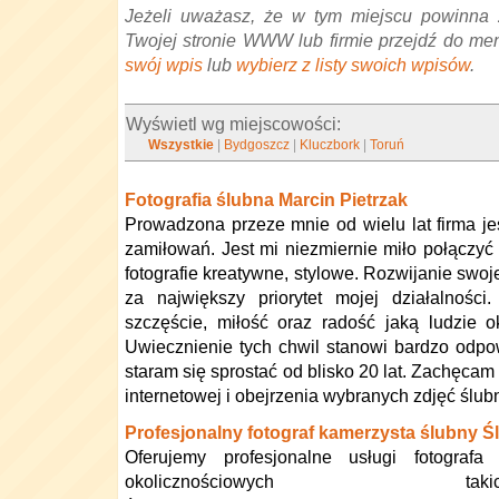
Jeżeli uważasz, że w tym miejscu powinna 
Twojej stronie WWW lub firmie przejdź do me
swój wpis
lub
wybierz z listy swoich wpisów
.
Wyświetl wg miejscowości:
Wszystkie
|
Bydgoszcz
|
Kluczbork
|
Toruń
Fotografia ślubna Marcin Pietrzak
Prowadzona przeze mnie od wielu lat firma jest
zamiłowań. Jest mi niezmiernie miło połączyć 
fotografie kreatywne, stylowe. Rozwijanie swoj
za największy priorytet mojej działalnośc
szczęście, miłość oraz radość jaką ludzie 
Uwiecznienie tych chwil stanowi bardzo odpo
staram się sprostać od blisko 20 lat. Zachęcam
internetowej i obejrzenia wybranych zdjęć ślub
Profesjonalny fotograf kamerzysta ślubny Ś
Oferujemy profesjonalne usługi fotograf
okolicznościowych