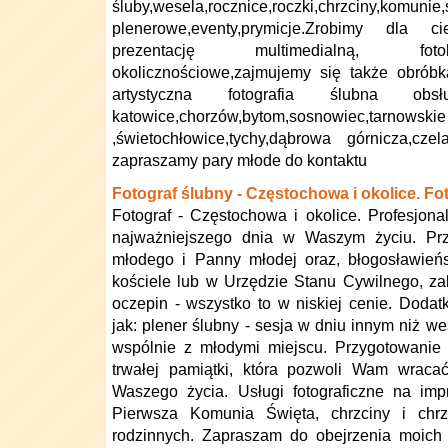
śluby,wesela,rocznice,roczki,chrzciny,komunie,
plenerowe,eventy,prymicje.Zrobimy dla c
prezentację multimedialną, foto
okolicznościowe,zajmujemy się także obróbk
artystyczna fotografia ślubna ob
katowice,chorzów,bytom,sosnowiec,tarnow
,świetochłowice,tychy,dąbrowa górnicza,cze
zapraszamy pary młode do kontaktu
Fotograf ślubny - Częstochowa i okolice. Fo
Fotograf - Częstochowa i okolice. Profesjona
najważniejszego dnia w Waszym życiu. P
młodego i Panny młodej oraz, błogosławień
kościele lub w Urzędzie Stanu Cywilnego, z
oczepin - wszystko to w niskiej cenie. Dodatk
jak: plener ślubny - sesja w dniu innym niż w
wspólnie z młodymi miejscu. Przygotowanie 
trwałej pamiątki, która pozwoli Wam wracać
Waszego życia. Usługi fotograficzne na imp
Pierwsza Komunia Święta, chrzciny i chrz
rodzinnych. Zapraszam do obejrzenia moich r