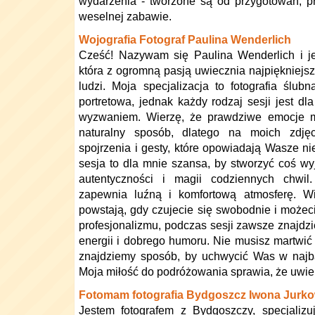
wydarzenia - tworzone są od przygotowań, p
weselnej zabawie.
Wojografia Fotograf Paulina Wenderlich
Cześć! Nazywam się Paulina Wenderlich i je
która z ogromną pasją uwiecznia najpiękniejsz
ludzi. Moja specjalizacja to fotografia ślubn
portretowa, jednak każdy rodzaj sesji jest d
wyzwaniem. Wierzę, że prawdziwe emocje m
naturalny sposób, dlatego na moich zdjęc
spojrzenia i gesty, które opowiadają Wasze ni
sesja to dla mnie szansa, by stworzyć coś wy
autentyczności i magii codziennych chwil
zapewnia luźną i komfortową atmosferę. Wi
powstają, gdy czujecie się swobodnie i możec
profesjonalizmu, podczas sesji zawsze znajdz
energii i dobrego humoru. Nie musisz martwić
znajdziemy sposób, by uchwycić Was w najba
Moja miłość do podróżowania sprawia, że uwie
Fotomam fotografia Bydgoszcz Iwona Jurk
Jestem fotografem z Bydgoszczy, specjalizu