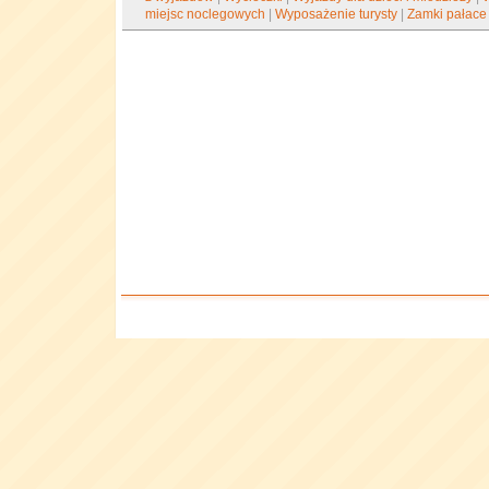
miejsc noclegowych
|
Wyposażenie turysty
|
Zamki pałace