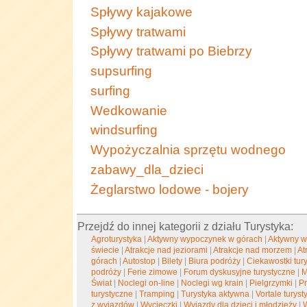
Spływy kajakowe
Spływy tratwami
Spływy tratwami po Biebrzy
supsurfing
surfing
Wedkowanie
windsurfing
Wypożyczalnia sprzętu wodnego
zabawy_dla_dzieci
Żeglarstwo lodowe - bojery
Przejdź do innej kategorii z działu Turystyka:
Agroturystyka
|
Aktywny wypoczynek w górach
|
Aktywny w
świecie
|
Atrakcje nad jeziorami
|
Atrakcje nad morzem
|
At
górach
|
Autostop
|
Bilety
|
Biura podróży
|
Ciekawostki tur
podróży
|
Ferie zimowe
|
Forum dyskusyjne turystyczne
|
M
Świat
|
Noclegi on-line
|
Noclegi wg krain
|
Pielgrzymki
|
Pr
turystyczne
|
Tramping
|
Turystyka aktywna
|
Vortale turys
z wyjazdów
|
Wycieczki
|
Wyjazdy dla dzieci i młodzieży
|