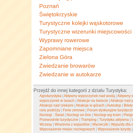
Poznań
Świętokrzyskie
Turystyczne kolejki wąskotorowe
Turystyczne wizerunki miejscowości
Wyprawy rowerowe
Zapomniane miejsca
Zielona Góra
Zwiedzanie browarów
Zwiedzanie w autokarze
Przejdź do innej kategorii z działu Turystyka:
Agroturystyka
|
Aktywny wypoczynek nad wodą
|
Aktywny 
wypoczynek w lasach
|
Atrakcje na świecie
|
Atrakcje nad 
Atrakcje nad rzekami
|
Atrakcje w górach
|
Autostop
|
Bilety
celu podróży
|
Ferie zimowe
|
Forum dyskusyjne turystycz
Noclegi - Świat
|
Noclegi on-line
|
Noclegi wg krain
|
Pielg
Przewodniki turystyczne
|
Tramping
|
Turystyka aktywna
|
Wczasy
|
Wrażenia z wyjazdów
|
Wycieczki
|
Wyjazdy dla d
Wyposażenie miejsc noclegowych
|
Wyposażenie turysty