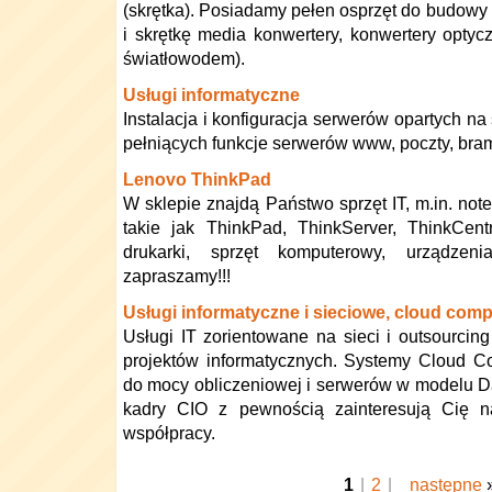
(skrętka). Posiadamy pełen osprzęt do budowy 
i skrętkę media konwertery, konwertery optyc
światłowodem).
Usługi informatyczne
Instalacja i konfiguracja serwerów opartych n
pełniących funkcje serwerów www, poczty, bra
Lenovo ThinkPad
W sklepie znajdą Państwo sprzęt IT, m.in. no
takie jak ThinkPad, ThinkServer, ThinkCentr
drukarki, sprzęt komputerowy, urządzeni
zapraszamy!!!
Usługi informatyczne i sieciowe, cloud compu
Usługi IT zorientowane na sieci i outsourcin
projektów informatycznych. Systemy Cloud Co
do mocy obliczeniowej i serwerów w modelu Da
kadry CIO z pewnością zainteresują Cię n
współpracy.
1
|
2
|
następne