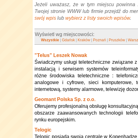
Jeżeli uważasz, że w tym miejscu powinna 
Twojej stronie WWW lub firmie przejdź do me
swój wpis
lub
wybierz z listy swoich wpisów
.
Wyświetl wg miejscowości:
Wszystkie
|
Gdańsk
|
Kraków
|
Poznań
|
Pruszków
|
Wars
"Telus" Leszek Nowak
Świadczymy usługi teletechniczne związane z
instalacją i serwisem systemów teleinform
różne środowiska teletechniczne : telefoni
analogowe i cyfrowe, sieci komputerowe, t
internetową, systemy alarmowe, telewizję dozo
Geomant Polska Sp. z o.o.
Oferujemy profesjonalną obsługę konsultacyjn
obszarze zaawansowanych technologii telef
rynku europejskim.
Telogic
Telogic posiada swoją centralę w Kopenhadze i