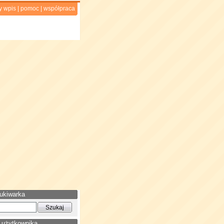
y wpis
|
pomoc
|
współpraca
ukiwarka
 użytkownika