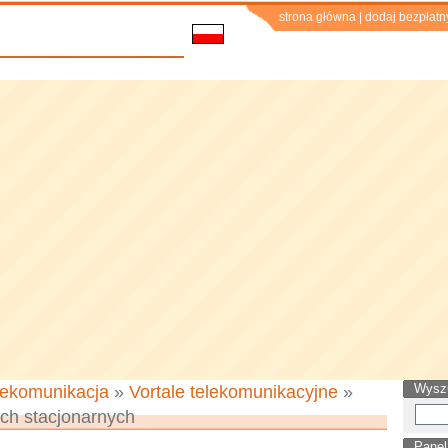
strona główna
|
dodaj bezpłatn
Wysz
lekomunikacja
»
Vortale telekomunikacyjne
»
ach stacjonarnych
Panel