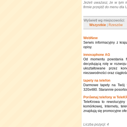
Jeżeli uważasz, że w tym 
firmie przejdź do menu dla
Wyświetl wg miejscowości:
Wszystkie
|
Rzeszów
WebNew
Serwis informacyjny z kraju
opisy.
innovaphone AG
Od momentu powstania f
decydującą rolę w rozwoju 
ukształtowane przez kon
niezawodności oraz ciągłośc
tapety na telefon
Darmowe tapety na Twój t
320x480. Starannie posorto
Porównaj telefony w Tele
TeleKrowa to rewolucyjny 
komórkowej, Internetu, tel
znajdują się promocyjne ofe
Liczba pozycji: 4