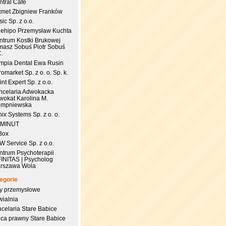
ntral Cafe
tmet Zbigniew Franków
ic Sp. z o.o.
uehipo Przemysław Kuchta
ntrum Kostki Brukowej
masz Sobuś Piotr Sobuś
C.
impia Dental Ewa Rusin
omarket Sp. z o. o. Sp. k.
nt Expert Sp. z o.o.
ncelaria Adwokacka
wokat Karolina M.
empniewska
ix Systems Sp. z o. o.
 MINUT
Box
 Service Sp. z o.o.
ntrum Psychoterapii
FINITAS | Psycholog
rszawa Wola
egorie
try przemysłowe
wialnia
celaria Stare Babice
dca prawny Stare Babice