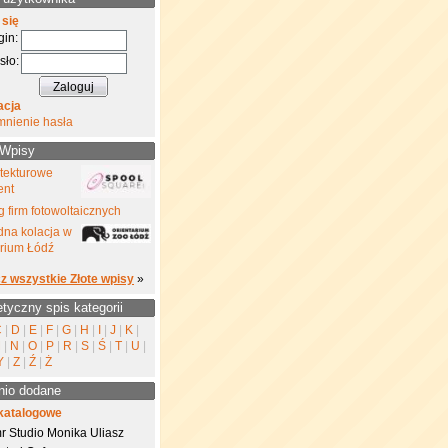
 się
gin:
sło:
acja
mnienie hasła
 Wpisy
 tekturowe
ent
 firm fotowoltaicznych
na kolacja w
rium Łódź
z wszystkie Złote wpisy
»
etyczny spis kategorii
C
|
D
|
E
|
F
|
G
|
H
|
I
|
J
|
K
|
M
|
N
|
O
|
P
|
R
|
S
|
Ś
|
T
|
U
|
Y
|
Z
|
Ź
|
Ż
nio dodane
katalogowe
r Studio Monika Uliasz