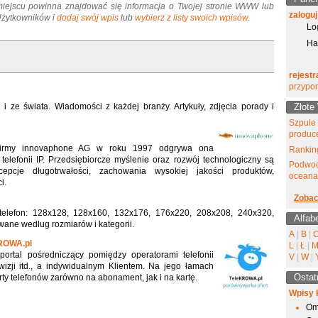
miejscu powinna znajdować się informacja o Twojej stronie WWW lub
zaloguj
 Użytkowników i
dodaj swój wpis
lub
wybierz z listy swoich wpisów
.
Lo
Ha
rejestr
przypo
 i ze świata. Wiadomości z każdej branży. Artykuły, zdjęcia porady i
Złote
Szpule
produc
irmy innovaphone AG w roku 1997 odgrywa ona
Ranking
telefonii IP. Przedsiębiorcze myślenie oraz rozwój technologiczny są
Podwod
cepcje długotrwałości, zachowania wysokiej jakości produktów,
oceana
i.
Zobac
elefon: 128x128, 128x160, 132x176, 176x220, 208x208, 240x320,
Alfab
wane według rozmiarów i kategorii.
A
|
B
|
KROWA.pl
L
|
Ł
|
portal pośredniczący pomiędzy operatorami telefonii
V
|
W
|
ewizji itd., a indywidualnym Klientem. Na jego łamach
Ostat
rty telefonów zarówno na abonament, jak i na kartę.
Wpisy 
Om