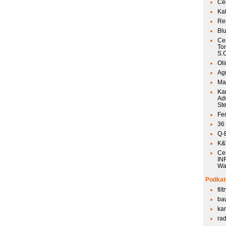
Ce
Ka
Res
Bl
Ce
To
S.
Ol
Agr
Mai
Ka
Ad
St
Fen
36
Q-
K&W
Ce
IN
Wa
Podkat
fil
ba
kan
ra