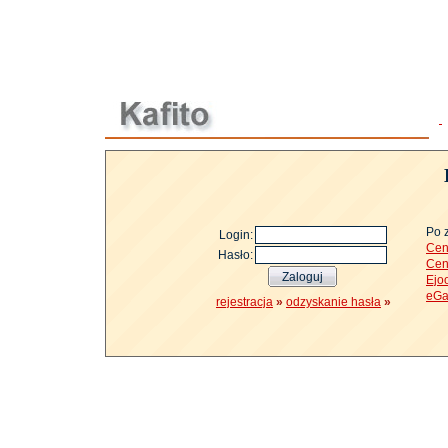
Po 
Login:
Cen
Hasło:
Cen
Ejo
eGa
rejestracja
»
odzyskanie hasła
»