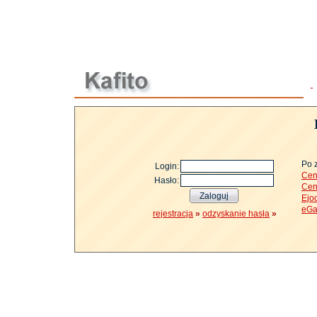
Po 
Login:
Cen
Hasło:
Cen
Ejo
eGa
rejestracja
»
odzyskanie hasła
»