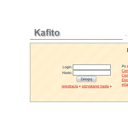
Po 
Login:
Cen
Hasło:
Cen
Ejo
eGa
rejestracja
»
odzyskanie hasła
»