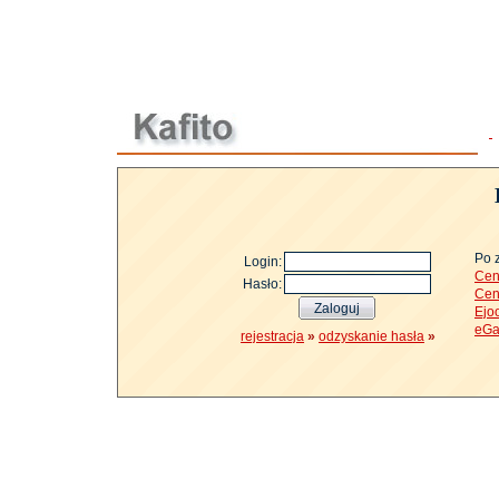
Po 
Login:
Cen
Hasło:
Cen
Ejo
eGa
rejestracja
»
odzyskanie hasła
»