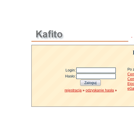
Po 
Login:
Cen
Hasło:
Cen
Ejo
eGa
rejestracja
»
odzyskanie hasła
»