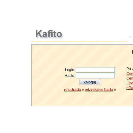
Po 
Login:
Cen
Hasło:
Cen
Ejo
eGa
rejestracja
»
odzyskanie hasła
»