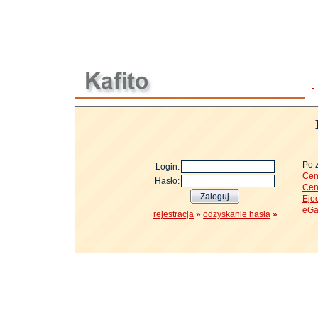
Po 
Login:
Cen
Hasło:
Cen
Ejo
eGa
rejestracja
»
odzyskanie hasła
»