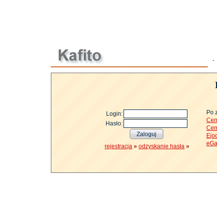
Po 
Login:
Cen
Hasło:
Cen
Ejo
eGa
rejestracja
»
odzyskanie hasła
»