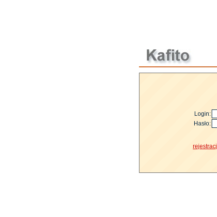
Login:
Hasło:
rejestrac