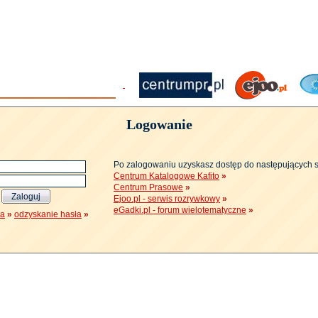
Logowanie
Po zalogowaniu uzyskasz dostęp do następujących 
Centrum Katalogowe Kafito
»
Centrum Prasowe
»
Ejoo.pl - serwis rozrywkowy
»
eGadki.pl - forum wielotematyczne
»
ja
»
odzyskanie hasła
»