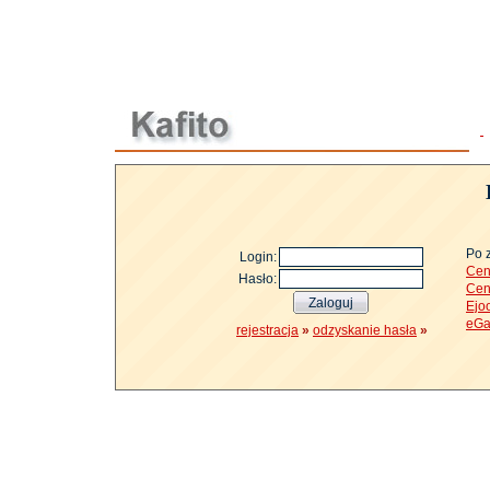
Po 
Login:
Cen
Hasło:
Cen
Ejo
eGa
rejestracja
»
odzyskanie hasła
»