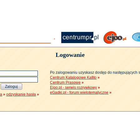
Logowanie
Po zalogowaniu uzyskasz dostęp do następujących 
Centrum Katalogowe Kafito
»
Centrum Prasowe
»
Ejoo.pl - serwis rozrywkowy
»
eGadki.pl - forum wielotematyczne
»
ja
»
odzyskanie hasła
»