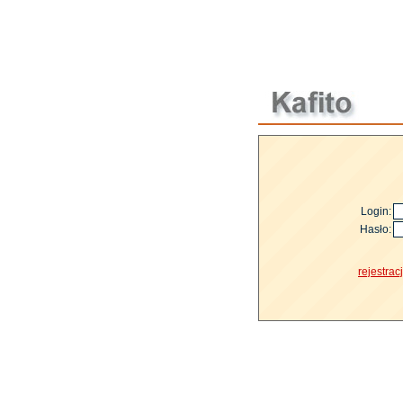
Login:
Hasło:
rejestrac