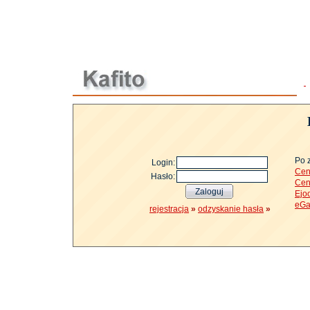
Po 
Login:
Cen
Hasło:
Cen
Ejo
eGa
rejestracja
»
odzyskanie hasła
»