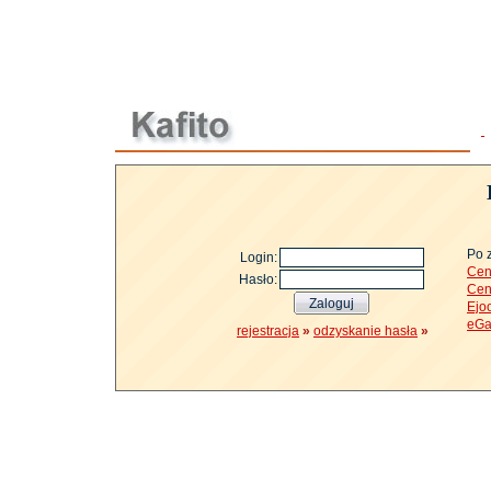
Po 
Login:
Cen
Hasło:
Cen
Ejo
eGa
rejestracja
»
odzyskanie hasła
»