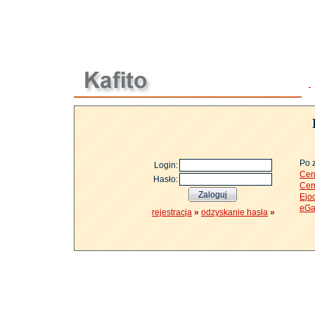
Po 
Login:
Cen
Hasło:
Cen
Ejo
eGa
rejestracja
»
odzyskanie hasła
»