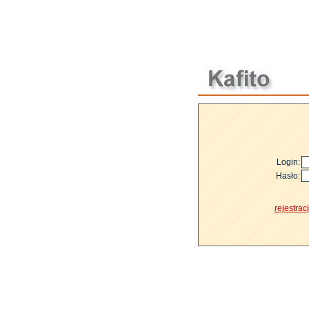
Login:
Hasło:
rejestrac