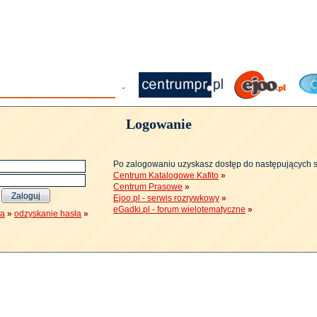
Logowanie
Po zalogowaniu uzyskasz dostęp do następujących 
Centrum Katalogowe Kafito
»
Centrum Prasowe
»
Ejoo.pl - serwis rozrywkowy
»
eGadki.pl - forum wielotematyczne
»
ja
»
odzyskanie hasła
»