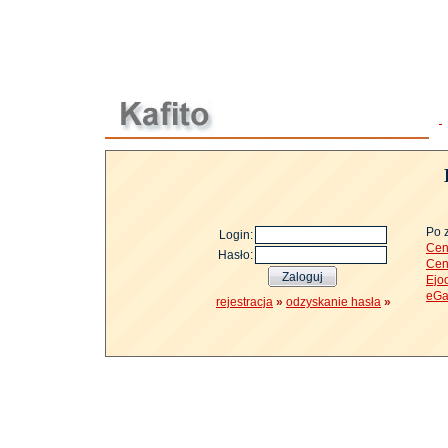
Po 
Login:
Cen
Hasło:
Cen
Ejo
eGa
rejestracja
»
odzyskanie hasła
»