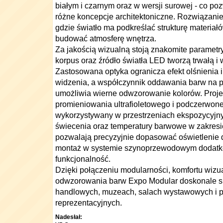
białym i czarnym oraz w wersji surowej - co po
różne koncepcje architektoniczne. Rozwiązani
gdzie światło ma podkreślać strukturę materiał
budować atmosferę wnętrza.
Za jakością wizualną stoją znakomite parametr
korpus oraz źródło światła LED tworzą trwałą i 
Zastosowana optyka ogranicza efekt olśnienia 
widzenia, a współczynnik oddawania barw na 
umożliwia wierne odwzorowanie kolorów. Projek
promieniowania ultrafioletowego i podczerwon
wykorzystywany w przestrzeniach ekspozycyjny
świecenia oraz temperatury barwowe w zakres
pozwalają precyzyjnie dopasować oświetlenie d
montaż w systemie szynoprzewodowym dodatk
funkcjonalność.
Dzięki połączeniu modularności, komfortu wizua
odwzorowania barw Expo Modular doskonale sp
handlowych, muzeach, salach wystawowych i p
reprezentacyjnych.
Nadesłał: