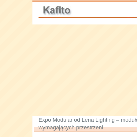
Expo Modular od Lena Lighting – moduło
wymagających przestrzeni