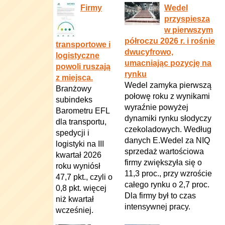
Firmy
Wedel
przyspiesza
w pierwszym
półroczu 2026 r. i rośnie
transportowe i
dwucyfrowo,
logistyczne
umacniając pozycję na
powoli ruszają
rynku
z miejsca.
Wedel zamyka pierwszą
Branżowy
połowę roku z wynikami
subindeks
wyraźnie powyżej
Barometru EFL
dynamiki rynku słodyczy
dla transportu,
czekoladowych. Według
spedycji i
danych E.Wedel za NIQ
logistyki na III
sprzedaż wartościowa
kwartał 2026
firmy zwiększyła się o
roku wyniósł
11,3 proc., przy wzroście
47,7 pkt., czyli o
całego rynku o 2,7 proc.
0,8 pkt. więcej
Dla firmy był to czas
niż kwartał
intensywnej pracy.
wcześniej.