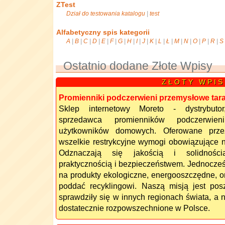
ZTest
Dział do testowania katalogu
|
test
Alfabetyczny spis kategorii
A
|
B
|
C
|
D
|
E
|
F
|
G
|
H
|
I
|
J
|
K
|
L
|
Ł
|
M
|
N
|
O
|
P
|
R
|
S
Ostatnio dodane Złote Wpisy
Z Ł O T Y W P I S
Promienniki podczerwieni przemysłowe tar
Sklep internetowy Moreto - dystrybuto
sprzedawca promienników podczerwie
użytkowników domowych. Oferowane przez
wszelkie restrykcyjne wymogi obowiązujące na
Odznaczają się jakością i solidności
praktycznością i bezpieczeństwem. Jednocze
na produkty ekologiczne, energooszczędne, or
poddać recyklingowi. Naszą misją jest pos
sprawdziły się w innych regionach świata, a 
dostatecznie rozpowszechnione w Polsce.