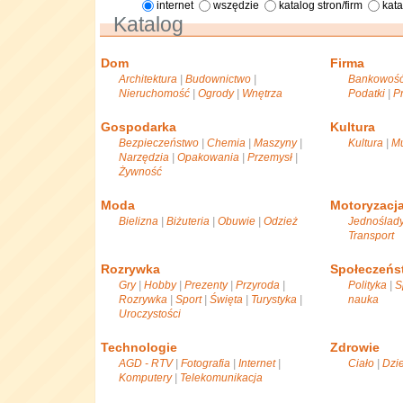
internet
wszędzie
katalog stron/firm
kat
Katalog
Dom
Firma
Architektura
|
Budownictwo
|
Bankowoś
Nieruchomość
|
Ogrody
|
Wnętrza
Podatki
|
P
Gospodarka
Kultura
Bezpieczeństwo
|
Chemia
|
Maszyny
|
Kultura
|
M
Narzędzia
|
Opakowania
|
Przemysł
|
Żywność
Moda
Motoryzacj
Bielizna
|
Biżuteria
|
Obuwie
|
Odzież
Jednoślad
Transport
Rozrywka
Społeczeńs
Gry
|
Hobby
|
Prezenty
|
Przyroda
|
Polityka
|
S
Rozrywka
|
Sport
|
Święta
|
Turystyka
|
nauka
Uroczystości
Technologie
Zdrowie
AGD - RTV
|
Fotografia
|
Internet
|
Ciało
|
Dzi
Komputery
|
Telekomunikacja