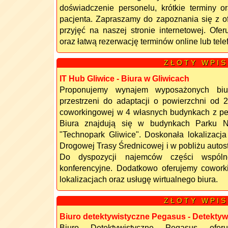
doświadczenie personelu, krótkie terminy o
pacjenta. Zapraszamy do zapoznania się z o
przyjęć na naszej stronie internetowej. Ofe
oraz łatwą rezerwację terminów online lub tele
Z Ł O T Y W P I S
IT Hub Gliwice - Biura w Gliwicach
Proponujemy wynajem wyposażonych biur,
przestrzeni do adaptacji o powierzchni od
coworkingowej w 4 własnych budynkach z pe
Biura znajdują się w budynkach Parku N
"Technopark Gliwice". Doskonała lokalizacja 
Drogowej Trasy Średnicowej i w pobliżu autos
Do dyspozycji najemców części wspóln
konferencyjne. Dodatkowo oferujemy cowor
lokalizacjach oraz usługę wirtualnego biura.
Z Ł O T Y W P I S
Biuro detektywistyczne Pegasus - Detekty
Biuro Detektywistyczne Pegasus oferu