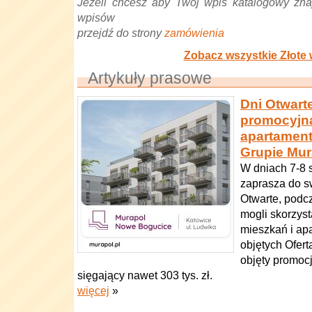
Jeżeli chcesz aby Twój wpis katalogowy znaj
wpisów
przejdź do strony
zamówienia
Zobacz wszystkie Złote 
Artykuły prasowe
Dni Otwart
promocyjną
apartamen
Grupie Mur
W dniach 7-8 
zaprasza do s
Otwarte, podcz
mogli skorzyst
mieszkań i ap
objętych Ofert
objęty promoc
sięgający nawet 303 tys. zł.
więcej
»