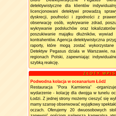
detektywistyczne dla klientów indywidualn
licencjonowani detektywi prowadzą spra
dyskrecji, poufności i zgodności z praw
obserwację osób, wykrywanie zdrad, posz
wykrywanie podsłuchów oraz lokalizatoró
poszukiwanie majątku dłużników, wywiad 
kontrahentów. Agencja detektywistyczna przy
raporty, które mogą zostać wykorzystane
Detektyw Pegasus działa w Warszawie, n
regionach Polski, zapewniając indywidualn
szybką reakcję.
Z Ł O T Y W P I S
Podwodna kolacja w oceanarium Łódź
Restauracja "Pora Karmienia" -organizu
wydarzenie - kolację dla dwojga w tunelu o
Łodzi. Z jednej strony możemy cieszyć się wy
mamy szansę obserwować wyjątkowy spektakl, 
oczach. Oferujemy 20 dwuosobowych stol
zapewnić gościom najlepszą kameralną atm