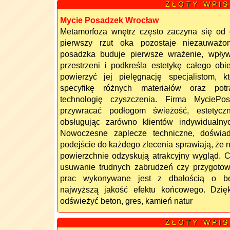
Z Ł O T Y W P I S
Mycie Posadzek Wrocław
Metamorfoza wnętrz często zaczyna się od d
pierwszy rzut oka pozostaje niezauważo
posadzka buduje pierwsze wrażenie, wpły
przestrzeni i podkreśla estetykę całego ob
powierzyć jej pielęgnację specjalistom, k
specyfikę różnych materiałów oraz potr
technologię czyszczenia. Firma MyciePo
przywracać podłogom świeżość, estetycz
obsługując zarówno klientów indywidualnyc
Nowoczesne zaplecze techniczne, doświad
podejście do każdego zlecenia sprawiają, że
powierzchnie odzyskują atrakcyjny wygląd. C
usuwanie trudnych zabrudzeń czy przygotow
prac wykonywane jest z dbałością o bez
najwyższą jakość efektu końcowego. Dzię
odświeżyć beton, gres, kamień natur
Z Ł O T Y W P I S