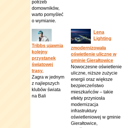
potrzeb
domowników,
warto pomyśleć
o wymianie.
Lena
Lighting
Tribbs ujawnia
zmodernizowała
kolejny
oświetlenie uliczne w
przystanek
gminie Gierałtowice
światowej
Nowoczesne oświetlenie
trasy.
uliczne, niższe zużycie
Zagra w jednym
energii oraz większe
z najlepszych
bezpieczeństwo
klubów świata
mieszkańców – takie
na Bali
efekty przyniosła
modernizacja
infrastruktury
oświetleniowej w gminie
Gierałtowice,