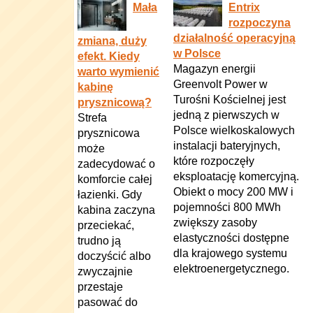
Mała
Entrix
rozpoczyna
działalność operacyjną
zmiana, duży
w Polsce
efekt. Kiedy
Magazyn energii
warto wymienić
Greenvolt Power w
kabinę
Turośni Kościelnej jest
prysznicową?
jedną z pierwszych w
Strefa
Polsce wielkoskalowych
prysznicowa
instalacji bateryjnych,
może
które rozpoczęły
zadecydować o
eksploatację komercyjną.
komforcie całej
Obiekt o mocy 200 MW i
łazienki. Gdy
pojemności 800 MWh
kabina zaczyna
zwiększy zasoby
przeciekać,
elastyczności dostępne
trudno ją
dla krajowego systemu
doczyścić albo
elektroenergetycznego.
zwyczajnie
przestaje
pasować do