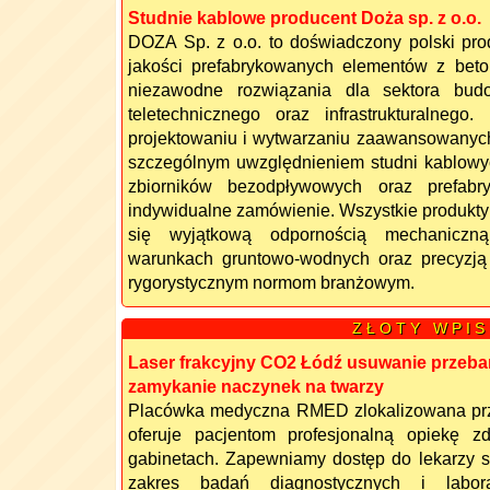
Studnie kablowe producent Doża sp. z o.o.
DOZA Sp. z o.o. to doświadczony polski pro
jakości prefabrykowanych elementów z beton
niezawodne rozwiązania dla sektora budo
teletechnicznego oraz infrastrukturalnego
projektowaniu i wytwarzaniu zaawansowanyc
szczególnym uwzględnieniem studni kablowyc
zbiorników bezodpływowych oraz prefab
indywidualne zamówienie. Wszystkie produkty
się wyjątkową odpornością mechaniczną
warunkach gruntowo-wodnych oraz precyzj
rygorystycznym normom branżowym.
Z Ł O T Y W P I S
Laser frakcyjny CO2 Łódź usuwanie przeba
zamykanie naczynek na twarzy
Placówka medyczna RMED zlokalizowana przy
oferuje pacjentom profesjonalną opiekę 
gabinetach. Zapewniamy dostęp do lekarzy sp
zakres badań diagnostycznych i labor