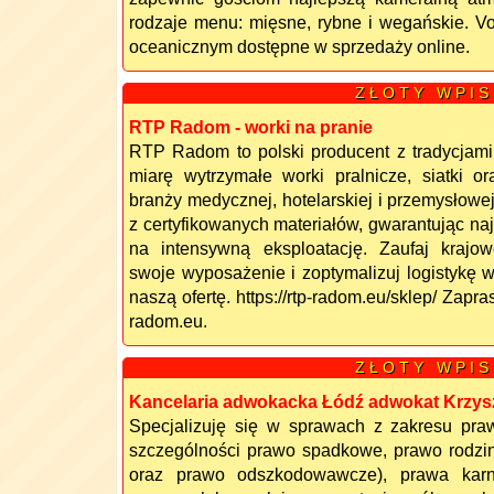
rodzaje menu: mięsne, rybne i wegańskie. Vo
oceanicznym dostępne w sprzedaży online.
Z Ł O T Y W P I S
RTP Radom - worki na pranie
RTP Radom to polski producent z tradycjam
miarę wytrzymałe worki pralnicze, siatki 
branży medycznej, hotelarskiej i przemysłowe
z certyfikowanych materiałów, gwarantując na
na intensywną eksploatację. Zaufaj krajowe
swoje wyposażenie i zoptymalizuj logistykę 
naszą ofertę. https://rtp-radom.eu/sklep/ Zapr
radom.eu.
Z Ł O T Y W P I S
Kancelaria adwokacka Łódź adwokat Krzysz
Specjalizuję się w sprawach z zakresu pra
szczególności prawo spadkowe, prawo rodzi
oraz prawo odszkodowawcze), prawa kar