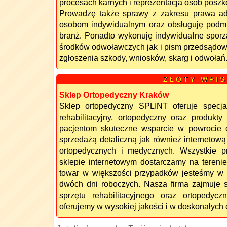
procesach karnych i reprezentacja osób posz
Prowadzę także sprawy z zakresu prawa a
osobom indywidualnym oraz obsługuję podmi
branż. Ponadto wykonuję indywidualne spor
środków odwoławczych jak i pism przedsądowy
zgłoszenia szkody, wniosków, skarg i odwołań
Z Ł O T Y W P I S
Sklep Ortopedyczny Kraków
Sklep ortopedyczny SPLINT oferuje specjal
rehabilitacyjny, ortopedyczny oraz produkt
pacjentom skuteczne wsparcie w powrocie 
sprzedażą detaliczną jak również internetow
ortopedycznych i medycznych. Wszystkie pr
sklepie internetowym dostarczamy na terenie
towar w większości przypadków jesteśmy w 
dwóch dni roboczych. Nasza firma zajmuje 
sprzętu rehabilitacyjnego oraz ortopedyc
oferujemy w wysokiej jakości i w doskonałych