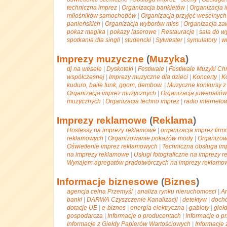
techniczna imprez
|
Organizacja bankietów
|
Organizacja 
miłośników samochodów
|
Organizacja przyjęć weselnych
panieńskich
|
Organizacja wyborów miss
|
Organizacja z
pokaz magika
|
pokazy laserowe
|
Restauracje
|
sala do w
spotkania dla singli
|
studencki
|
Sylwester
|
symulatory
|
w
Imprezy muzyczne
(
Muzyka
)
dj na wesele
|
Dyskoteki
|
Festiwale
|
Festiwale Muzyki Chr
współczesnej
|
Imprezy muzyczne dla dzieci
|
Koncerty
|
K
kuduro, baile funk, gqom, dembow.
|
Muzyczne konkursy z
Organizacja imprez muzycznych
|
Organizacja juwenaliów
muzycznych
|
Organizacja techno imprez
|
radio interneto
Imprezy reklamowe
(
Reklama
)
Hostessy na imprezy reklamowe
|
organizacja imprez fir
reklamowych
|
Organizowanie pokazów mody
|
Organizow
Oświetlenie imprez reklamowych
|
Techniczna obsługa im
na imprezy reklamowe
|
Usługi fotograficzne na imprezy 
Wynajem agregatów prądotwórczych na imprezy reklamo
Informacje biznesowe
(
Biznes
)
agencja celna Przemyśl
|
analiza rynku nieruchomosci
|
An
banki
|
DARWA Czyszczenie Kanalizacji
|
detektyw
|
doch
dotacje UE
|
e-biznes
|
energia elektryczna
|
gabloty
|
gieł
gospodarcza
|
Informacje o producentach
|
Informacje o p
Informacje z Giełdy Papierów Wartościowych
|
Informacje 