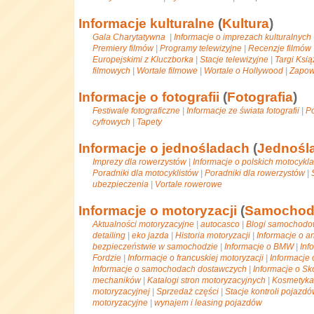
Informacje kulturalne
(
Kultura
)
Gala Charytatywna
|
Informacje o imprezach kulturalnych
Premiery filmów
|
Programy telewizyjne
|
Recenzje filmów
Europejskimi z Kluczborka
|
Stacje telewizyjne
|
Targi Ksi
filmowych
|
Wortale filmowe
|
Wortale o Hollywood
|
Zapow
Informacje o fotografii
(
Fotografia
)
Festiwale fotograficzne
|
Informacje ze świata fotografii
|
Po
cyfrowych
|
Tapety
Informacje o jednośladach
(
Jednośl
Imprezy dla rowerzystów
|
Informacje o polskich motocykl
Poradniki dla motocyklistów
|
Poradniki dla rowerzystów
|
ubezpieczenia
|
Vortale rowerowe
Informacje o motoryzacji
(
Samochod
Aktualności motoryzacyjne
|
autocasco
|
Blogi samochod
detailing
|
eko jazda
|
Historia motoryzacji
|
Informacje o an
bezpieczeństwie w samochodzie
|
Informacje o BMW
|
Inf
Fordzie
|
Informacje o francuskiej motoryzacji
|
Informacje
Informacje o samochodach dostawczych
|
Informacje o Sk
mechaników
|
Katalogi stron motoryzacyjnych
|
Kosmetyka
motoryzacyjnej
|
Sprzedaż części
|
Stacje kontroli pojazd
motoryzacyjne
|
wynajem i leasing pojazdów