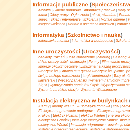
Informacje publiczne
(
Społeczeństw
archiwa
|
Galerie handlowe
|
Informacje prasowe
|
Kody p
temat
|
Oferty pracy
|
Ogłoszenia
|
plotki, skandale
|
Portal
śmieci
|
sklepy internetowe
|
szkolenia
|
Vortale gminne
|
V
miejscowościach
|
Vortale o osiedlach miejskich
|
Vortale 
Informatyka
(
Szkolnictwo i nauka
)
informatyka morska
|
Informatyka w pedagogice
|
Szkolen
Inne uroczystości
(
Uroczystości
)
bankiety Poznań
|
Boże Narodzenie
|
catering
|
Catering 
różne uroczystości
|
dekoracje
|
Eventy
|
Filmowanie urocz
Imprezy okolicznościowe
|
Limuzyna na każdą uroczystoś
uroczystości
|
Oprawa muszyczna uroczystości
|
piknik
|
po
święta bożego narodzenia
|
targi i konferencje
|
Torty okol
kawalerski
|
Wieczór panieński
|
wynajem namiotów impre
Śląsk
|
wypożyczalnia namiotów Śląsk
|
Wypożyczalnia sto
Życzenia na różne okazje
|
Życzenia Wielkanocne
Instalacja elektryczna w budynkach
Alarmy
|
alarmy Wieluń
|
Automatyka domowa
|
cctv
|
certy
Elektryczne ogrzewanie podłogowe
|
Elektryczne ogrzew
Kraków
|
Elektryk Poznań
|
elektryk Wieluń
|
energia ekolo
elektryczne Gdańsk
|
instalacje elektryczne Słupsk
|
instal
elektryczne Wieluń
|
Instalacje odgromowe
|
Instalacje o
Instalacje przeciwprzepięciowe
|
Instalacje słaboprądowe