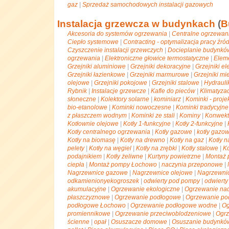
gaz
|
Sprzedaż samochodowych instalacji gazowych
Instalacja grzewcza w budynkach
(
B
Akcesoria do systemów ogrzewania
|
Centralne ogrzewan
Ciepło systemowe
|
Contracting - optymalizacja pracy źród
Czyszczenie instalacji grzewczych
|
Docieplanie budynkó
ogrzewania
|
Elektroniczne głowice termostatyczne
|
Eleme
Grzejniki aluminiowe
|
Grzejniki dekoracyjne
|
Grzejniki el
Grzejniki łazienkowe
|
Grzejniki marmurowe
|
Grzejniki m
olejowe
|
Grzejniki pokojowe
|
Grzejniki stalowe
|
Hydrauli
Rybnik
|
Instalacje grzewcze
|
Kafle do pieców
|
Klimatyza
słoneczne
|
Kolektory solarne
|
kominiarz
|
Kominki - proj
bio-etanolowe
|
Kominki nowoczesne
|
Kominki tradycyjne
z płaszczem wodnym
|
Kominki ze stali
|
Kominy
|
Konwekt
Kotłownie olejowe
|
Kotły 1-funkcyjne
|
Kotły 2-funkcyjne
|
Kotły centralnego ogrzewania
|
Kotły gazowe
|
kotły gazo
Kotły na biomasę
|
Kotły na drewno
|
Kotły na gaz
|
Kotły n
pelety
|
Kotły na węgiel
|
Kotły na zrębki
|
Kotły stalowe
|
K
podajnikiem
|
Kotły żeliwne
|
Kurtyny powietrzne
|
Montaż 
ciepła
|
Montaż pompy Łochowo
|
naczynia przeponowe
|
Nagrzewnice gazowe
|
Nagrzewnice olejowe
|
Nagrzewni
odkamienionyekogroszek
|
odwierty pod pompy
|
odwierty
akumulacyjne
|
Ogrzewanie ekologiczne
|
Ogrzewanie n
płaszczyznowe
|
Ogrzewanie podłogowe
|
Ogrzewanie po
podłogowe Łochowo
|
Ogrzewanie podłogowe wodne
|
Og
promiennikowe
|
Ogrzewanie przeciwoblodzeniowe
|
Ogrz
ścienne
|
opał
|
Osuszacze domowe
|
Osuszanie budynkó