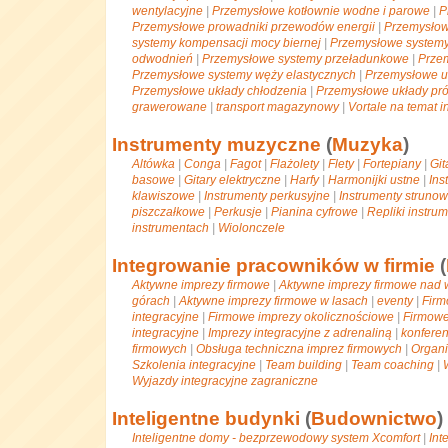
wentylacyjne
|
Przemysłowe kotłownie wodne i parowe
|
P
Przemysłowe prowadniki przewodów energii
|
Przemysłow
systemy kompensacji mocy biernej
|
Przemysłowe systemy
odwodnień
|
Przemysłowe systemy przeładunkowe
|
Prze
Przemysłowe systemy węży elastycznych
|
Przemysłowe u
Przemysłowe układy chłodzenia
|
Przemysłowe układy pr
grawerowane
|
transport magazynowy
|
Vortale na temat i
Instrumenty muzyczne
(
Muzyka
)
Altówka
|
Conga
|
Fagot
|
Flażolety
|
Flety
|
Fortepiany
|
Git
basowe
|
Gitary elektryczne
|
Harfy
|
Harmonijki ustne
|
Ins
klawiszowe
|
Instrumenty perkusyjne
|
Instrumenty struno
piszczałkowe
|
Perkusje
|
Pianina cyfrowe
|
Repliki instru
instrumentach
|
Wiolonczele
Integrowanie pracowników w firmie
(
Aktywne imprezy firmowe
|
Aktywne imprezy firmowe nad
górach
|
Aktywne imprezy firmowe w lasach
|
eventy
|
Firm
integracyjne
|
Firmowe imprezy okolicznościowe
|
Firmowe
integracyjne
|
Imprezy integracyjne z adrenaliną
|
konferen
firmowych
|
Obsługa techniczna imprez firmowych
|
Organi
Szkolenia integracyjne
|
Team building
|
Team coaching
|
Wyjazdy integracyjne zagraniczne
Inteligentne budynki
(
Budownictwo
)
Inteligentne domy - bezprzewodowy system Xcomfort
|
Int