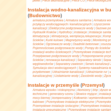
pellet
|
Piece akumulacyjne
|
Piece CO
|
Piece ekologiczn
Instalacja wodno-kanalizacyjna w 
(
Budownictwo
)
armatura przemysłowa
|
Armatura sanitarna
|
Armatura w
przyłączy wodociągowych i kanalizacyjnych
|
czyszczenie i
kanalizacji
|
Elektryczne podgrzewacze wody
|
Gazowe po
Hydraulik Kraków
|
Hydrofory
|
instalacje
|
Instalacje sanit
klimatyzacja
|
klimatyzacja, wentylacja,rekuperacja
|
Kompe
ścieków
|
Kurki kulowe
|
Magnetyzery wody
|
Monitoring 
ścieków
|
Ogrzewacze wody
|
Osadniki betonowe
|
osusza
Pojemnościowe podgrzewacze wody
|
Pompy do ścieków
instalacji wodno-ściekowych
|
Przemysłowe instalacje tec
Przepływowe podgrzewacze wody
|
Przepompownie prz
ścieków
|
renowacja kanalizacji
|
Separatory skrobi
|
Separ
węglowodorów
|
Separatory zawiesin
|
Serwis kanalizacji
Symulacja sieci wodociągowych
|
Systemy nawadniania t
przydomowe
|
Udrażnianie kanalizacji
|
Udrażnianie rur
|
u
kanalizacyjnej
|
Uzdatnianie wody
|
Zasobniki wody
|
Zgrz
Instalacje w przemyśle
(
Przemysł
)
Armatura wysoko i niskoprężna
|
Atomizery
|
bhp
|
dysze 
techniczne
|
generatory ozonu
|
Głowice myjące
|
instalac
mocy biernej
|
kompensatory
|
Kotłownie i wymiennikownie
kablowe
|
Przemysłowe instalacje elektryczne
|
Przemysłow
Przemysłowe instalacje izolacyjne
|
Przemysłowe instalacj
instalacje pneumatyczne
|
Przemysłowe instalacje sanitar