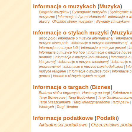
Informacje o muzykach
(
Muzyka
)
Biografie muzyków
|
Dyskografie muzyków
|
Dyskografie 
muzyczne
|
Informacje o Ayumi Hamasaki
|
Informacje o w
utwory
|
Oficjalne strony muzyków
|
Wywiady z muzykami
Informacje o stylach muzyki
(
Muzyk
disco polo
|
Informacje o muzyce alternatywnej
|
Informacj
muzyce disco polo
|
Informacje o muzyce elektronicznej
|
I
Informacje o muzyce folk
|
Informacje o muzyce gospel
|
In
Informacje o muzyce hip hop
|
Informacje o muzyce house
beatbox
|
Informacje o muzyce industrialnej
|
Informacje o
klasycznej
|
Informacje o muzyce metalowej
|
Informacje 
progresywnej
|
Informacje o muzyce psychodelicznej
|
Inf
muzyce religijnej
|
Informacje o muzyce rock
|
Informacje 
genres
|
Vortale o różnych stylach muzyki
Informacje o targach
(
Biznes
)
Budowa stoisk targowych
|
Hostessy na targi
|
Kaledarze t
Targi Biznesowe
|
Targi Budowlane
|
Targi Gastronomiczne
Targi Mieszkaniowe
|
Targi Międzynarodowe
|
targi paliw
|
Wodnych
|
Targi Ukraina
Informacje podatkowe
(
Podatki
)
Aktualności podatkowe
|
Orzecznictwo poda