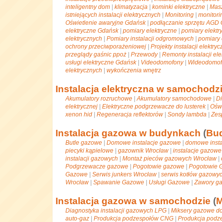
inteligentny dom
|
klimatyzacja
|
kominki elektryczne
|
Mas
istniejących instalacji elektrycznych
|
Monitoring
|
monitori
Oświetlenie awaryjne Gdańsk
|
podłączanie sprzętu AGD
elektryczne Gdańsk
|
pomiary elektryczne
|
pomiary elekt
elektrycznych
|
Pomiary instalacji odgromowych
|
pomiary 
ochrony przeciwporażeniowej
|
Projekty instalacji elektry
przeglądy gaśnic ppoż
|
Przewody
|
Remonty instalacji el
usługi elektryczne Gdańsk
|
Videodomofony
|
Wideodomof
elektrycznych
|
wykończenia wnętrz
Instalacja elektryczna w samochodz
Akumulatory rozruchowe
|
Akumulatory samochodowe
|
Di
elektrycznej
|
Elektryczne podgrzewacze do lusterek
|
Ośw
xenon hid
|
Regeneracja reflektorów
|
Sondy lambda
|
Zes
Instalacja gazowa w budynkach
(
Bu
Butle gazowe
|
Domowe instalacje gazowe
|
domowe inst
piecyki kąpielowe
|
gazownik Wrocław
|
instalacje gazow
instalacji gazowych
|
Montaż pieców gazowych Wrocław
|
Podgrzewacze gazowe
|
Pogotowie gazowe
|
Pogotowie 
Gazowe
|
Serwis junkers Wrocław
|
serwis kotłów gazowy
Wrocław
|
Spawanie Gazowe
|
Usługi Gazowe
|
Zawory g
Instalacja gazowa w samochodzie
(
M
Diagnostyka instalacji gazowych LPG
|
Miksery gazowe do 
auto-gaz
|
Produkcja podzespołów CNG
|
Produkcja podz