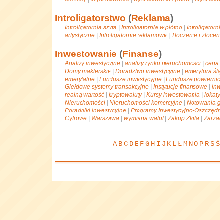
Introligatorstwo
(
Reklama
)
Introligatornia szyta
|
Introligatornia w płótno
|
Introligatorn
artystyczne
|
Introligatornie reklamowe
|
Tłoczenie i złoce
Inwestowanie
(
Finanse
)
Analizy inwestycyjne
|
analizy rynku nieruchomosci
|
cena 
Domy maklerskie
|
Doradztwo inwestycyjne
|
emerytura śl
emerytalne
|
Fundusze inwestycyjne
|
Fundusze powierni
Giełdowe systemy transakcyjne
|
Instytucje finansowe
|
in
realną wartość
|
kryptowaluty
|
Kursy inwestowania
|
lokat
Nieruchomości
|
Nieruchomości komercyjne
|
Notowania 
Poradniki inwestycyjne
|
Programy Inwestycyjno-Oszczęd
Cyfrowe
|
Warszawa
|
wymiana walut
|
Zakup Złota
|
Zarza
A
B
C
D
E
F
G
H
I
J
K
L
Ł
M
N
O
P
R
S
Ś