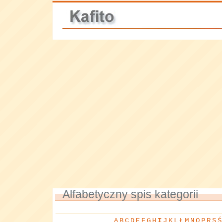
Alfabetyczny spis kategorii
A
B
C
D
E
F
G
H
I
J
K
L
Ł
M
N
O
P
R
S
Ś