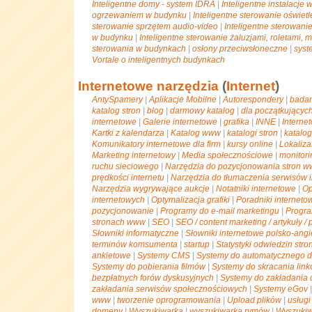
Inteligentne domy - system IDRA
|
Inteligentne instalacje
ogrzewaniem w budynku
|
Inteligentne sterowanie oświe
sterowanie sprzętem audio-video
|
Inteligentne sterowan
w budynku
|
Inteligentne sterowanie żaluzjami, roletami, 
sterowania w budynkach
|
osłony przeciwsłoneczne
|
syst
Vortale o inteligentnych budynkach
Internetowe narzędzia
(
Internet
)
AntySpamery
|
Aplikacje Mobilne
|
Autorespondery
|
badan
katalog stron
|
blog
|
darmowy katalog
|
dla początkującyc
internetowe
|
Galerie internetowe
|
grafika
|
INNE
|
Interne
Kartki z kalendarza
|
Katalog www
|
katalogi stron
|
katalo
Komunikatory internetowe dla firm
|
kursy online
|
Lokaliza
Marketing internetowy
|
Media społecznościowe
|
monitori
ruchu sieciowego
|
Narzędzia do pozycjonowania stron 
prędkości internetu
|
Narzędzia do tłumaczenia serwisów 
Narzędzia wygrywające aukcje
|
Notatniki internetowe
|
Op
internetowych
|
Optymalizacja grafiki
|
Poradniki interneto
pozycjonowanie
|
Programy do e-mail marketingu
|
Progra
stronach www
|
SEO
|
SEO / content marketing / artykuły 
Słowniki informatyczne
|
Słowniki internetowe polsko-angi
terminów komsumenta
|
startup
|
Statystyki odwiedzin str
ankietowe
|
Systemy CMS
|
Systemy do automatycznego 
Systemy do pobierania filmów
|
Systemy do skracania lin
bezpłatnych forów dyskusyjnych
|
Systemy do zakładania
zakładania serwisów społecznościowych
|
Systemy eGov
www
|
tworzenie oprogramowania
|
Upload plików
|
usługi
domeny
|
Wyszukiwarka
|
wyszukiwarka rymów
|
Wyszukiw