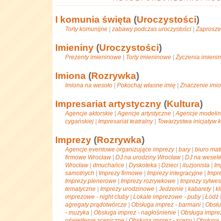
I komunia święta
(
Uroczystości
)
Torty komunijne
|
zabawy podczas uroczystości
|
Zaprosze
Imieniny
(
Uroczystości
)
Prezenty imieninowe
|
Torty imieninowe
|
Życzenia imieni
Imiona
(
Rozrywka
)
Imiona na wesoło
|
Pokochaj własne imię
|
Znaczenie imi
Impresariat artystyczny
(
Kultura
)
Agencje aktorskie
|
Agencje artystyczne
|
Agencje modeli
cygańskiej
|
Impresariat teatralny
|
Towarzystwa inicjatyw k
Imprezy
(
Rozrywka
)
Agencje eventowe organizujące imprezy
|
bary
|
biuro ma
firmowe Wrocław
|
DJ na urodziny Wrocław
|
DJ na wesel
Wrocław
|
dmuchańce
|
Dyskoteka
|
Dzieci
|
iluzjonista
|
Im
samotnych
|
Imprezy firmowe
|
Imprezy integracyjne
|
Impr
Imprezy plenerowe
|
Imprezy rozrywkowe
|
Imprezy sylwe
tematyczne
|
Imprezy urodzinowe
|
Jedzenie
|
kabarety
|
k
imprezowe - night cluby
|
Lokale imprezowe - puby
|
Łódź
agregaty prądotwórcze
|
Obsługa imprez - barmani
|
Obsłu
- muzyka
|
Obsługa imprez - nagłośnienie
|
Obsługa imprez
oświetlenie sceniczne
|
Obsługa imprez - sceny
|
Obsługa 