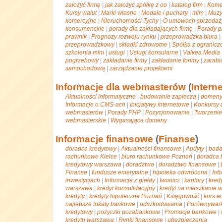
założyć firmę
|
jak założyć spółkę z oo
|
katalog firm
|
Kome
Kursy walut
|
Marki własne
|
Medale i puchary
|
mlm
|
Muzy
komercyjne
|
Nieruchomości Tychy
|
O umowach sprzedaż
konsumenckie
|
porady dla zakładających firmę
|
Porady 
prawnik
|
Prognozy rozwoju rynku
|
przeprowadzka biura
|
przeprowadzkowy
|
składki zdrowotne
|
Spółka z ogranicz
szkolenia mlm
|
usługi
|
Usługi konsularne
|
Valkea Media
pogrzebowy
|
zakładanie firmy
|
zakładanie forimy
|
zarabi
samochodową
|
zarządzanie projektami
Informacje dla webmasterów
(
Interne
Aktualności informatyczne
|
budowanie zaplecza
|
domen
Informacje o CMS-ach
|
Inicjatywy internetowe
|
Konkursy 
webmasterów
|
Porady PHP
|
Pozycjonowanie
|
Tworzenie
webmasterskie
|
Wygasające domeny
Informacje finansowe
(
Finanse
)
doradca kredytowy
|
Aktualności finansowe
|
Audyty
|
bada
rachunkowe Kielce
|
biuro rachunkowe Poznań
|
doradca 
kredytowy warszawa
|
doradztwo
|
doradztwo finansowe
|
Finanse
|
fundusze emerytalne
|
hipoteka odwrócona
|
Inf
inwestycjach
|
Informacje z giełdy
|
Iwonicz
|
kantory
|
kred
warszawa
|
kredyt konsolidacyjny
|
kredyt na mieszkanie 
kredyty
|
kredyty hipoteczne Poznań
|
Księgowość
|
kurs e
najlepsze lokaty bankowe
|
odszkodowania
|
Porównywark
kredytowy
|
pożyczki pozabankowe
|
Promocje bankowe
|
kredytu warszawa
|
Rynki finansowe
|
ubezpieczenia