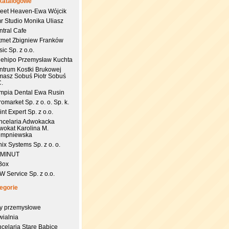
katalogowe
eet Heaven-Ewa Wójcik
r Studio Monika Uliasz
ntral Cafe
tmet Zbigniew Franków
ic Sp. z o.o.
uehipo Przemysław Kuchta
ntrum Kostki Brukowej
masz Sobuś Piotr Sobuś
C.
impia Dental Ewa Rusin
omarket Sp. z o. o. Sp. k.
nt Expert Sp. z o.o.
ncelaria Adwokacka
wokat Karolina M.
empniewska
ix Systems Sp. z o. o.
 MINUT
Box
 Service Sp. z o.o.
egorie
try przemysłowe
wialnia
celaria Stare Babice