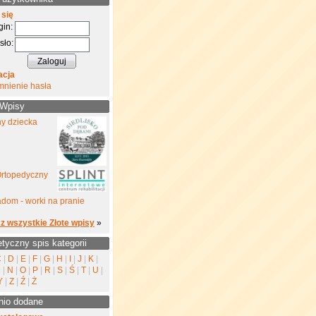
 się
gin:
sło:
acja
mnienie hasła
 Wpisy
ny dziecka
Ortopedyczny
dom - worki na pranie
z wszystkie Złote wpisy
»
etyczny spis kategorii
C
|
D
|
E
|
F
|
G
|
H
|
I
|
J
|
K
|
M
|
N
|
O
|
P
|
R
|
S
|
Ś
|
T
|
U
|
Y
|
Z
|
Ź
|
Ż
nio dodane