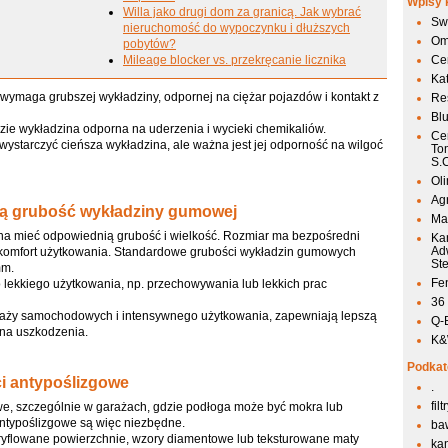
Wpisy 
Willa jako drugi dom za granicą. Jak wybrać
Sw
nieruchomość do wypoczynku i dłuższych
Om
pobytów?
Mileage blocker vs. przekręcanie licznika
Ce
Ka
wymaga grubszej wykładziny, odpornej na ciężar pojazdów i kontakt z
Res
Bl
ie wykładzina odporna na uderzenia i wycieki chemikaliów.
Ce
ystarczyć cieńsza wykładzina, ale ważna jest jej odporność na wilgoć
To
S.
Ol
Agr
ą grubość wykładziny gumowej
Mai
a mieć odpowiednią grubość i wielkość. Rozmiar ma bezpośredni
Ka
Ad
i komfort użytkowania. Standardowe grubości wykładzin gumowych
St
mm.
Fen
lekkiego użytkowania, np. przechowywania lub lekkich prac
36
raży samochodowych i intensywnego użytkowania, zapewniają lepszą
Q-
 na uszkodzenia.
K&W
Podkat
i antypoślizgowe
.
fil
we, szczególnie w garażach, gdzie podłoga może być mokra lub
antypoślizgowe są więc niezbędne.
ba
yflowane powierzchnie, wzory diamentowe lub teksturowane maty
kan