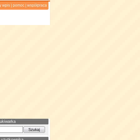
y wpis
|
pomoc
|
współpraca
ukiwarka
 użytkownika