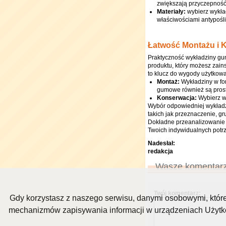
zwiększają przyczepność
Materiały:
wybierz wykła
właściwościami antypośl
Łatwość Montażu i 
Praktyczność wykładziny gum
produktu, który możesz zain
to klucz do wygody użytkowa
Montaż:
Wykładziny w for
gumowe również są pros
Konserwacja:
Wybierz wy
Wybór odpowiedniej wykład
takich jak przeznaczenie, gr
Dokładne przeanalizowanie 
Twoich indywidualnych potr
Nadesłał:
redakcja
Wasze komentarz
Twój komentarz:
Gdy korzystasz z naszego serwisu, danymi osobowymi, któr
mechanizmów zapisywania informacji w urządzeniach Użytkow