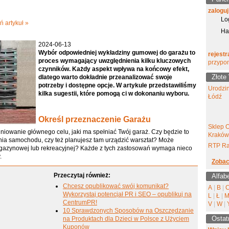
zaloguj
Lo
ń artykuł »
Ha
2024-06-13
Wybór odpowiedniej wykładziny gumowej do garażu to
rejestr
proces wymagający uwzględnienia kilku kluczowych
przypo
czynników. Każdy aspekt wpływa na końcowy efekt,
Złote
dlatego warto dokładnie przeanalizować swoje
potrzeby i dostępne opcje. W artykule przedstawiliśmy
Urodzi
kilka sugestii, które pomogą ci w dokonaniu wyboru.
Łódź
Określ przeznaczenie Garażu
Sklep 
iniowanie głównego celu, jaki ma spełniać Twój garaż. Czy będzie to
Kraków
nia samochodu, czy też planujesz tam urządzić warsztat? Może
RTP Ra
agazynowej lub rekreacyjnej? Każde z tych zastosowań wymaga nieco
.
Zobac
Przeczytaj również:
Alfab
Chcesz opublikować swój komunikat?
A
|
B
|
Wykorzystaj potencjał PR i SEO – opublikuj na
L
|
Ł
|
CentrumPR!
V
|
W
|
10 Sprawdzonych Sposobów na Oszczędzanie
Ostat
na Produktach dla Dzieci w Polsce z Użyciem
Kuponów