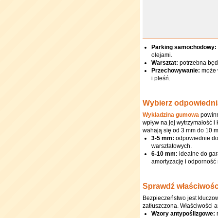
Parking samochodowy:
olejami.
Warsztat:
potrzebna będz
Przechowywanie:
może w
i pleśń.
Wybierz odpowiedni
Wykładzina gumowa
powinn
wpływ na jej wytrzymałość 
wahają się od 3 mm do 10 
3-5 mm:
odpowiednie do 
warsztatowych.
6-10 mm:
idealne do ga
amortyzację i odporność
Sprawdź właściwośc
Bezpieczeństwo jest kluczo
zatłuszczona. Właściwości 
Wzory antypoślizgowe:
r