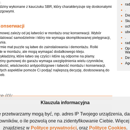
.
ra
dziny wykonane z kauczuku SBR, który charakteryzuje się doskonałymi
.
izgowymi.
Di
Sk
Konserwacji
oc
ub
owej zależy od jej łatwości w montażu oraz konserwacji. Wybór
.
stalować samodzielnie i który nie wymaga skomplikowanej pielęgnacji,
nia.
ra
mie mat puzzle są łatwe do zainstalowania i demontażu. Rolki
Op
te w montażu, ale mogą wymagać dodatkowego kleju.
Wa
kładziny, które łatwo się czyści i które są odporne na plamy.
De
ziny gumowej do garażu wymaga uwzględnienia wielu czynników,
Ag
ubość, właściwości antypoślizgowe i łatwość montażu i konserwacji.
tych aspektów pomoże Ci podjąć najlepszą decyzję, dostosowaną do
zeb.
e (0):
Klauzula informacyjna
e przetwarzamy mogą być, np. adres IP Twojego urządzenia, d
ników, o ile pozwolą one na zidentyfikowanie Ciebie. Więcej
znajdziesz w
Polityce prywatności
, oraz
Polityce Cookies
.