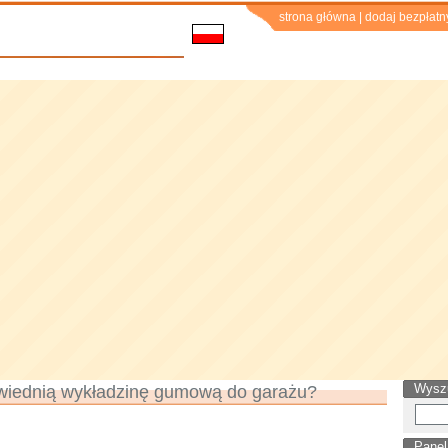
strona główna
|
dodaj bezpłatn
Wysz
wiednią wykładzinę gumową do garażu?
Panel