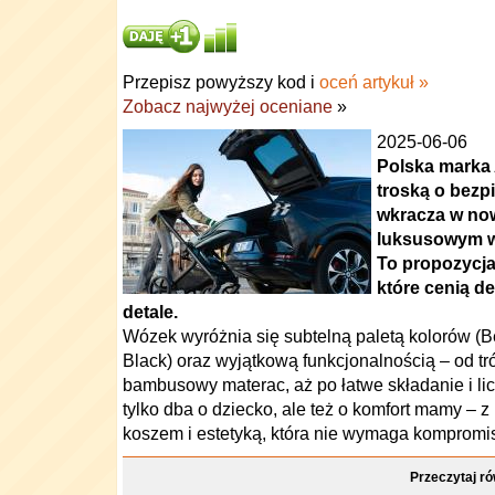
Przepisz powyższy kod i
oceń artykuł »
Zobacz najwyżej oceniane
»
2025-06-06
Polska marka 
troską o bezp
wkracza w now
luksusowym w
To propozycj
które cenią de
detale.
Wózek wyróżnia się subtelną paletą kolorów (B
Black) oraz wyjątkową funkcjonalnością – od tró
bambusowy materac, aż po łatwe składanie i lic
tylko dba o dziecko, ale też o komfort mamy – 
koszem i estetyką, która nie wymaga kompromi
Przeczytaj ró