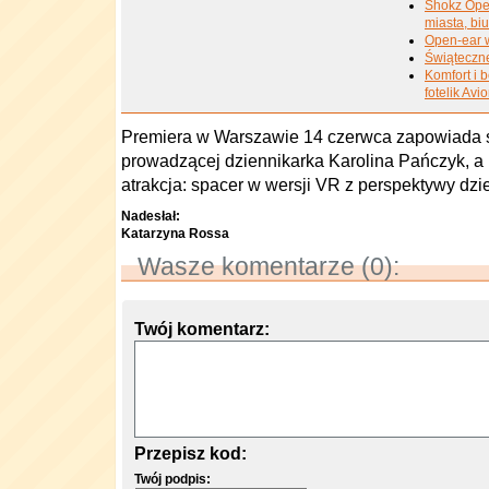
Shokz Open
miasta, biur
Open-ear 
Świąteczne
Komfort i 
fotelik Avi
Premiera w Warszawie 14 czerwca zapowiada si
prowadzącej dziennikarka Karolina Pańczyk, a
atrakcja: spacer w wersji VR z perspektywy dzi
Nadesłał:
Katarzyna Rossa
Wasze komentarze (0):
Twój komentarz:
Przepisz kod:
Twój podpis: