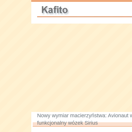
Nowy wymiar macierzyństwa: Avionaut w
funkcjonalny wózek Sirius