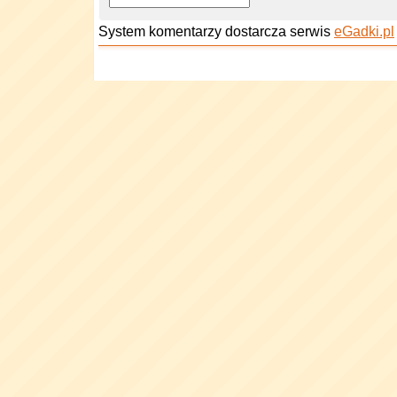
System komentarzy dostarcza serwis
eGadki.pl