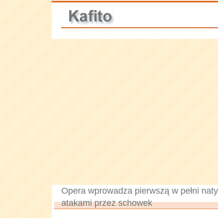
Opera wprowadza pierwszą w pełni nat
atakami przez schowek