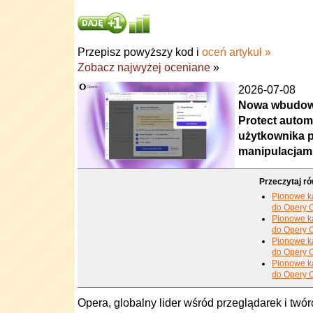
Przepisz powyższy kod i
oceń artykuł »
Zobacz najwyżej oceniane
»
2026-07-08
Nowa wbudowa
Protect autom
użytkownika p
manipulacjami 
Przeczytaj ró
Pionowe ka
do Opery 
Pionowe ka
do Opery 
Pionowe ka
do Opery 
Pionowe ka
do Opery 
Opera, globalny lider wśród przeglądarek i twó