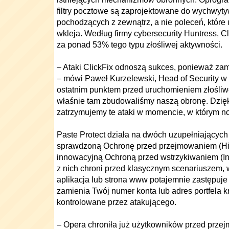
filtry pocztowe są zaprojektowane do wychwyt
pochodzących z zewnątrz, a nie poleceń, które
wkleja. Według firmy cybersecurity Huntress, 
za ponad 53% tego typu złośliwej aktywności.
– Ataki ClickFix odnoszą sukces, ponieważ za
– mówi Paweł Kurzelewski, Head of Security w
ostatnim punktem przed uruchomieniem złośliw
właśnie tam zbudowaliśmy naszą obronę. Dzięk
zatrzymujemy te ataki w momencie, w którym no
Paste Protect działa na dwóch uzupełniających
sprawdzoną Ochronę przed przejmowaniem (Hij
innowacyjną Ochroną przed wstrzykiwaniem (Inj
z nich chroni przed klasycznym scenariuszem,
aplikacja lub strona www potajemnie zastępuje
zamienia Twój numer konta lub adres portfela 
kontrolowane przez atakującego.
– Opera chroniła już użytkowników przed prz