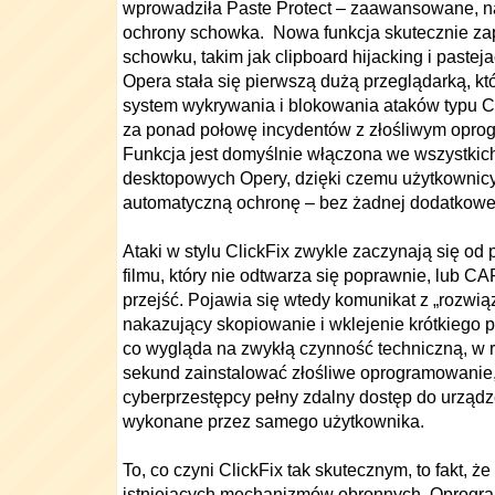
wprowadziła Paste Protect – zaawansowane, n
ochrony schowka. Nowa funkcja skutecznie za
schowku, takim jak clipboard hijacking i pasteja
Opera stała się pierwszą dużą przeglądarką, k
system wykrywania i blokowania ataków typu Cl
za ponad połowę incydentów z złośliwym opro
Funkcja jest domyślnie włączona we wszystkic
desktopowych Opery, dzięki czemu użytkownic
automatyczną ochronę – bez żadnej dodatkowej 
Ataki w stylu ClickFix zwykle zaczynają się od 
filmu, który nie odtwarza się poprawnie, lub C
przejść. Pojawia się wtedy komunikat z „rozwi
nakazujący skopiowanie i wklejenie krótkiego p
co wygląda na zwykłą czynność techniczną, w r
sekund zainstalować złośliwe oprogramowanie,
cyberprzestępcy pełny zdalny dostęp do urządze
wykonane przez samego użytkownika.
To, co czyni ClickFix tak skutecznym, to fakt, ż
istniejących mechanizmów obronnych. Oprogr