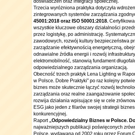
doświadczeń oraz integracji społecznej.
Trzecia wyróżniona praktyka dotyczyła wdrożen
zintegrowanych systemów zarządzania zgodny
45001:2018 oraz ISO 50001:2018
.
Certyfikowa
wszystkie kluczowe obszary działalności przeds
przez logistykę, po administrację. Systematyczn
zawodowych, rozwój kultury bezpieczeństwa p
zarządzanie efektywnością energetyczną, obejm
odnawialne źródła energii i rozwój infrastruktur
elektromobilność, stanowią fundament długofalo
odpowiedzialnego zarządzania organizacją.
Obecność trzech praktyk Lena Lighting w Rapo
w Polsce. Dobre Praktyki” po raz kolejny potwi
biznes może skutecznie łączyć rozwój technolo
zarządzania oraz realne zaangażowanie społe
rozwija działania wpisujące się w cele zrówno
ESG jako jeden z filarów swojej strategii bizne
konkurencyjnej.
Raport
„Odpowiedzialny Biznes w Polsce. Do
najważniejszych publikacji poświęconych zr
Polsce, wydawana od 2002 roku przez Forum 