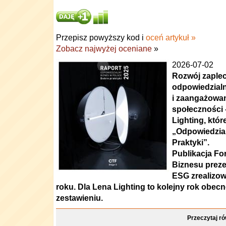
Przepisz powyższy kod i
oceń artykuł »
Zobacz najwyżej oceniane
»
2026-07-02
Rozwój zaple
odpowiedzialn
i zaangażowan
społeczności –
Lighting, któr
„Odpowiedzial
Praktyki”.
Publikacja F
Biznesu preze
ESG zrealizow
roku. Dla Lena Lighting to kolejny rok obec
zestawieniu.
Przeczytaj ró