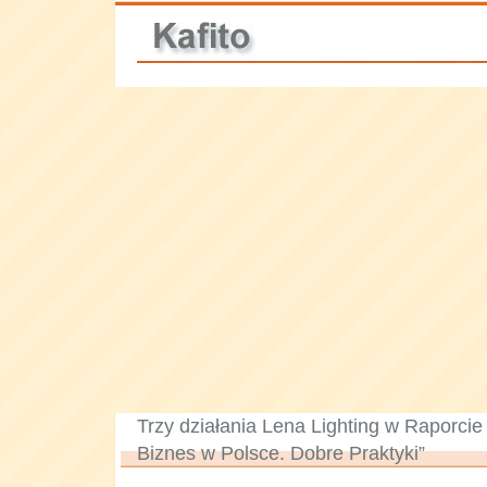
Trzy działania Lena Lighting w Raporci
Biznes w Polsce. Dobre Praktyki”