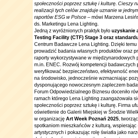
społeczności poprzez sztukę i kulturę. Cieszy 
realizacji tych celów znajduje uznanie w jedny
raportów ESG w Polsce
–
mówi
Marzena Lesiń
ds. Marketingu Lena Lighting
.
Jedną z wyróżnionych praktyk było
uzyskanie 
Testing Facility (CTF) Stage 3 oraz standar
Centrum Badawcze Lena Lighting. Dzięki temu
prowadzić badania własnych produktów oraz pr
raporty wykorzystywane w międzynarodowych pr
m.in. ENEC. Rozwój kompetencji badawczych p
weryfikować bezpieczeństwo, efektywność ene
na środowisko, jednocześnie wzmacniając pozy
dysponującego nowoczesnym zapleczem bada
Forum Odpowiedzialnego Biznesu doceniło rów
ramach którego Lena Lighting zaangażowała si
społeczności poprzez sztukę i kulturę. Firma u
oświetlenie do Galerii Miejskiej w Środzie Wiel
w organizację
Art Week Poznań 2025
, tworzą
spotkaniom mieszkańców z kulturą, wspierają
artystycznych i pokazując rolę światła jako na