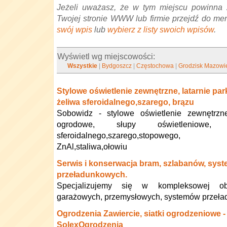
Jeżeli uważasz, że w tym miejscu powinna 
Twojej stronie WWW lub firmie przejdź do me
swój wpis
lub
wybierz z listy swoich wpisów
.
Wyświetl wg miejscowości:
Wszystkie
|
Bydgoszcz
|
Częstochowa
|
Grodzisk Mazowi
Stylowe oświetlenie zewnętrzne, latarnie pa
żeliwa sferoidalnego,szarego, brązu
Sobowidz - stylowe oświetlenie zewnętrzne
ogrodowe, słupy oświetleniow
sferoidalnego,szarego,stopowego, brą
ZnAl,staliwa,ołowiu
Serwis i konserwacja bram, szlabanów, sys
przeładunkowych.
Specjalizujemy się w kompleksowej ob
garażowych, przemysłowych, systemów przeła
Ogrodzenia Zawiercie, siatki ogrodzeniowe -
SolexOgrodzenia