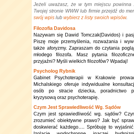
Jeżeli uważasz, że w tym miejscu powinna 
Twojej stronie WWW lub firmie przejdź do me
swój wpis
lub
wybierz z listy swoich wpisów
.
Filozofia Davidosa
Nazywam się Dawid Tomczak(Davidos) i pasjon
Piszę moje przemyślenia, rozważania i wywo
także aforyzmy. Zapraszam do czytania pogląd
młodego filozofa. Masz pytania filozoficzn
przyjaźni? Myśli wielkich filozofów? Wpadaj!
Psycholog Rybnik
Gabinet Psychoterapii w Krakowie prow
Michalskiego oferuje indywidualne konsulta
osób po stracie dziecka, poradnictwo ps
kryzysową oraz psychoterapię.
Czym Jest Sprawiedliwość Wg. Sądów
Czym jest sprawiedliwość wg. sądów? Czym
zrozumieć obiektywne prawo? Jak być spraw
doskwierać każdego…. Spróbuję to wyjaśnić 
Izolacje wodochronne inaczej hydroizo