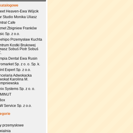
katalogowe
eet Heaven-Ewa Wójcik
r Studio Monika Uliasz
ntral Cafe
tmet Zbigniew Franków
ic Sp. z o.o.
uehipo Przemysław Kuchta
ntrum Kostki Brukowej
masz Sobuś Piotr Sobuś
C.
impia Dental Ewa Rusin
omarket Sp. z o. o. Sp. k.
nt Expert Sp. z o.o.
ncelaria Adwokacka
wokat Karolina M.
empniewska
ix Systems Sp. z o. o.
 MINUT
Box
 Service Sp. z o.o.
egorie
try przemysłowe
wialnia