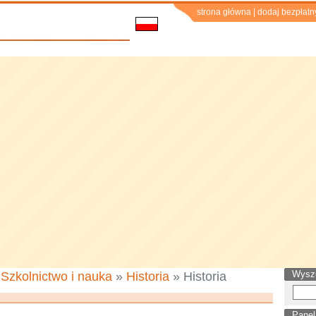
strona główna
|
dodaj bezpłatn
Wysz
»
Szkolnictwo i nauka
»
Historia
» Historia
Panel