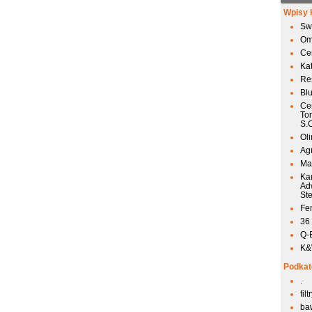
Wpisy 
Sw
Om
Ce
Ka
Res
Bl
Ce
To
S.
Ol
Agr
Mai
Ka
Ad
St
Fen
36
Q-
K&W
Podkat
.
fil
ba