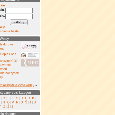
 się
gin:
sło:
acja
mnienie hasła
 Wpisy
 tekturowe
ent
ciepła Łódź
rakcyjny CO2
suwanie
rwień
nie naczynek
zy
z wszystkie Złote wpisy
»
etyczny spis kategorii
C
|
D
|
E
|
F
|
G
|
H
|
I
|
J
|
K
|
M
|
N
|
O
|
P
|
R
|
S
|
Ś
|
T
|
U
|
Y
|
Z
|
Ź
|
Ż
nio dodane