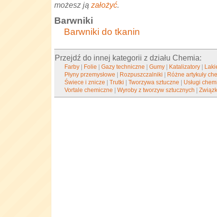
możesz ją
założyć
.
Barwniki
Barwniki do tkanin
Przejdź do innej kategorii z działu Chemia:
Farby
|
Folie
|
Gazy techniczne
|
Gumy
|
Katalizatory
|
Laki
Płyny przemysłowe
|
Rozpuszczalniki
|
Różne artykuły ch
Świece i znicze
|
Trutki
|
Tworzywa sztuczne
|
Usługi chem
Vortale chemiczne
|
Wyroby z tworzyw sztucznych
|
Związk