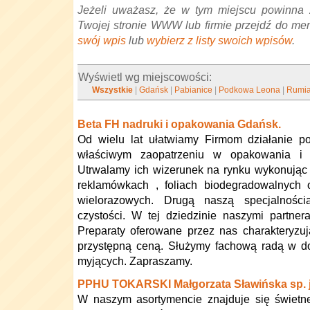
Jeżeli uważasz, że w tym miejscu powinna 
Twojej stronie WWW lub firmie przejdź do me
swój wpis
lub
wybierz z listy swoich wpisów
.
Wyświetl wg miejscowości:
Wszystkie
|
Gdańsk
|
Pabianice
|
Podkowa Leona
|
Rumi
Beta FH nadruki i opakowania Gdańsk.
Od wielu lat ułatwiamy Firmom działanie 
właściwym zaopatrzeniu w opakowania i m
Utrwalamy ich wizerunek na rynku wykonując 
reklamówkach , foliach biodegradowalnych 
wielorazowych. Drugą naszą specjalności
czystości. W tej dziedzinie naszymi partnera
Preparaty oferowane przez nas charakteryzu
przystępną ceną. Służymy fachową radą w d
myjących. Zapraszamy.
PPHU TOKARSKI Małgorzata Sławińska sp. j
W naszym asortymencie znajduje się świetnej