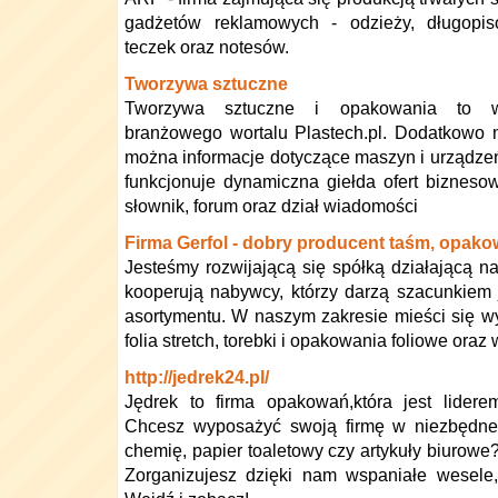
gadżetów reklamowych - odzieży, długopisó
teczek oraz notesów.
Tworzywa sztuczne
Tworzywa sztuczne i opakowania to w
branżowego wortalu Plastech.pl. Dodatkowo 
można informacje dotyczące maszyn i urządzeń
funkcjonuje dynamiczna giełda ofert biznesow
słownik, forum oraz dział wiadomości
Firma Gerfol - dobry producent taśm, opako
Jesteśmy rozwijającą się spółką działającą na
kooperują nabywcy, którzy darzą szacunkiem
asortymentu. W naszym zakresie mieści się 
folia stretch, torebki i opakowania foliowe ora
http://jedrek24.pl/
Jędrek to firma opakowań,która jest lidere
Chcesz wyposażyć swoją firmę w niezbędne 
chemię, papier toaletowy czy artykuły biurowe
Zorganizujesz dzięki nam wspaniałe wesele,b