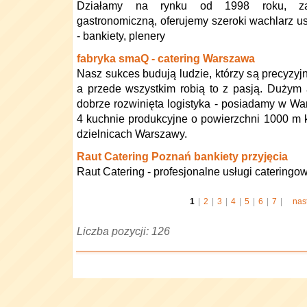
Działamy na rynku od 1998 roku, zajm
gastronomiczną, oferujemy szeroki wachlarz u
- bankiety, plenery
fabryka smaQ - catering Warszawa
Nasz sukces budują ludzie, którzy są precyzyjn
a przede wszystkim robią to z pasją. Dużym a
dobrze rozwinięta logistyka - posiadamy w Wars
4 kuchnie produkcyjne o powierzchni 1000 m 
dzielnicach Warszawy.
Raut Catering Poznań bankiety przyjęcia
Raut Catering - profesjonalne usługi catering
1
|
2
|
3
|
4
|
5
|
6
|
7
|
nas
Liczba pozycji: 126