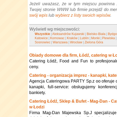
Jeżeli uważasz, że w tym miejscu powinna 
Twojej stronie WWW lub firmie przejdź do me
swój wpis
lub
wybierz z listy swoich wpisów
.
Wyświetl wg miejscowości:
Wszystkie
|
Aleksandrów Kujawski
|
Bielsko-Biała
|
Bydgo
Katowice
|
Kornowac
|
Kraków
|
Lublin
|
Monki
|
Plewiska
Sosnowiec
|
Warszawa
|
Wrocław
|
Zielona Góra
Obiady domowe dla firm, Łódź, catering w Ł
Catering Łódź, Food and Fun to profesjonal
ceny.
Catering - organizacja imprez - kanapki, kat
Agencja Cateringowa PARTY Sp.z oo oferuje ca
kanapki, full-service: obsługujemy konferenc
bankiety.
Catering Łódź, Sklep & Bufet - Mag-Dan - Ca
w Łodzi
Firma Mag-Dan Majewska Sp.J specjalizuje