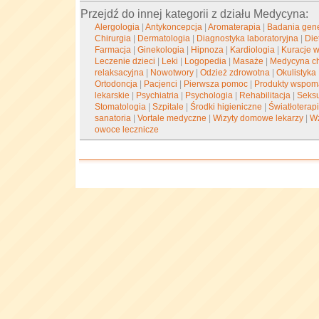
Przejdź do innej kategorii z działu Medycyna:
Alergologia
|
Antykoncepcja
|
Aromaterapia
|
Badania gen
Chirurgia
|
Dermatologia
|
Diagnostyka laboratoryjna
|
Die
Farmacja
|
Ginekologia
|
Hipnoza
|
Kardiologia
|
Kuracje 
Leczenie dzieci
|
Leki
|
Logopedia
|
Masaże
|
Medycyna c
relaksacyjna
|
Nowotwory
|
Odzież zdrowotna
|
Okulistyka
Ortodoncja
|
Pacjenci
|
Pierwsza pomoc
|
Produkty wspom
lekarskie
|
Psychiatria
|
Psychologia
|
Rehabilitacja
|
Seks
Stomatologia
|
Szpitale
|
Środki higieniczne
|
Światłoterap
sanatoria
|
Vortale medyczne
|
Wizyty domowe lekarzy
|
Wz
owoce lecznicze