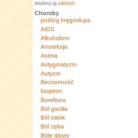
możesz ją
założyć
.
Choroby
poślizg kręgosłupa
AIDS
Alkoholizm
Anoreksja
Astma
Astygmatyzm
Autyzm
Bezsenność
bioptron
Borelioza
Ból gardła
Ból zatok
Ból zęba
Bóle głowy