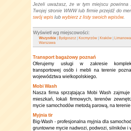
Jeżeli uważasz, że w tym miejscu powinna 
Twojej stronie WWW lub firmie przejdź do me
swój wpis
lub
wybierz z listy swoich wpisów
.
Wyświetl wg miejscowości:
Wszystkie
|
Bydgoszcz
|
Kocmyrzów
|
Kraków
|
Limanow
Warszawa
Transport bagażowy poznań
Oferujemy usługi w zakresie komplek
transportowej osób i mebli na terenie pozn
województwa wielkopolskiego.
Mobi Wash
Nasza firma sprzątająca Mobi Wash zajmuje 
mieszkań, lokali firmowych, terenów zewnęt
mycie samochodów metodą parową, na terenie 
Myjnia tir
Big-Wash - profesjonalna myjnia dla samoch
gruntowne mycie nadwozi, podwozi, silników i 