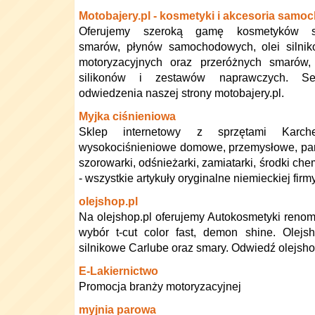
Motobajery.pl - kosmetyki i akcesoria sam
Oferujemy szeroką gamę kosmetyków s
smarów, płynów samochodowych, olei silniko
motoryzacyjnych oraz przeróżnych smarów, 
silikonów i zestawów naprawczych. Se
odwiedzenia naszej strony motobajery.pl.
Myjka ciśnieniowa
Sklep internetowy z sprzętami Karc
wysokociśnieniowe domowe, przemysłowe, par
szorowarki, odśnieżarki, zamiatarki, środki ch
- wszystkie artykuły oryginalne niemieckiej firm
olejshop.pl
Na olejshop.pl oferujemy Autokosmetyki reno
wybór t-cut color fast, demon shine. Olejs
silnikowe Carlube oraz smary. Odwiedź olejsho
E-Lakiernictwo
Promocja branży motoryzacyjnej
myjnia parowa