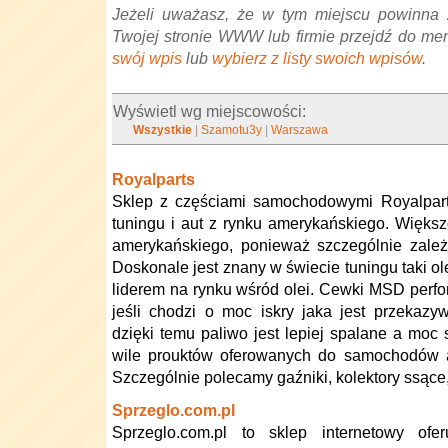
Jeżeli uważasz, że w tym miejscu powinna 
Twojej stronie WWW lub firmie przejdź do me
swój wpis
lub
wybierz z listy swoich wpisów
.
Wyświetl wg miejscowości:
Wszystkie
|
Szamotu3y
|
Warszawa
Royalparts
Sklep z częściami samochodowymi Royalparts
tuningu i aut z rynku amerykańskiego. Większ
amerykańskiego, ponieważ szczególnie zależ
Doskonale jest znany w świecie tuningu taki ole
liderem na rynku wśród olei. Cewki MSD perfo
jeśli chodzi o moc iskry jaka jest przekaz
dzięki temu paliwo jest lepiej spalane a moc s
wile prouktów oferowanych do samochodów a
Szczególnie polecamy gaźniki, kolektory ssące,
Sprzeglo.com.pl
Sprzeglo.com.pl to sklep internetowy ofer