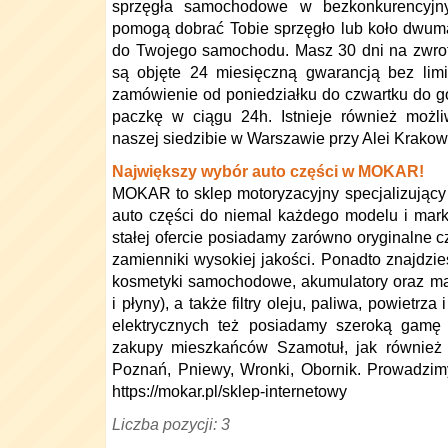
sprzęgła samochodowe w bezkonkurencyjny
pomogą dobrać Tobie sprzęgło lub koło dwu
do Twojego samochodu. Masz 30 dni na zwrot
są objęte 24 miesięczną gwarancją bez limit
zamówienie od poniedziałku do czwartku do 
paczkę w ciągu 24h. Istnieje również możl
naszej siedzibie w Warszawie przy Alei Krakow
Największy wybór auto części w MOKAR!
MOKAR to sklep motoryzacyjny specjalizujący
auto części do niemal każdego modelu i mar
stałej ofercie posiadamy zarówno oryginalne 
zamienniki wysokiej jakości. Ponadto znajdzie
kosmetyki samochodowe, akumulatory oraz mate
i płyny), a także filtry oleju, paliwa, powiet
elektrycznych też posiadamy szeroką gamę
zakupy mieszkańców Szamotuł, jak również p
Poznań, Pniewy, Wronki, Obornik. Prowadzim
https://mokar.pl/sklep-internetowy
Liczba pozycji: 3