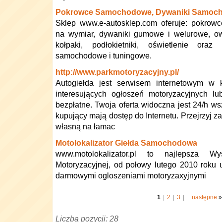
Pokrowce Samochodowe, Dywaniki Samoc
Sklep www.e-autosklep.com oferuje: pokro
na wymiar, dywaniki gumowe i welurowe, ow
kołpaki, podłokietniki, oświetlenie oraz
samochodowe i tuningowe.
http://www.parkmotoryzacyjny.pl/
Autogiełda jest serwisem internetowym w
interesujących ogłoszeń motoryzacyjnych l
bezpłatne. Twoja oferta widoczna jest 24/h ws
kupujący mają dostęp do Internetu. Przejrzyj za
własną na łamac
Motolokalizator Giełda Samochodowa
www.motolokalizator.pl to najlepsza W
Motoryzacyjnej, od połowy lutego 2010 roku
darmowymi ogloszeniami motoryzaxyjnymi
1
|
2
|
3
|
następne
»
Liczba pozycji: 28