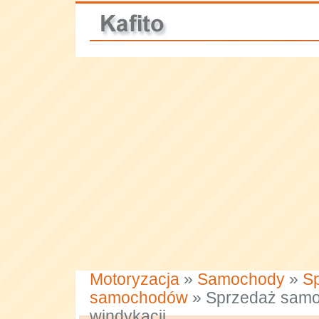
Motoryzacja
»
Samochody
»
S
samochodów
» Sprzedaż sam
windykacji